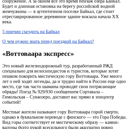
сооружение. А за окном все это время пейзаж озера Байкал.
Будет и длинная остановка на берегу российской водной
жемчужины — в аутентичном поселке Байкал, где стоит
отреставрированное деревянное здание вокзала начала XX
века.
5 причин съездить на Байкал
О чем нужно знать перед поездкой на Байкал?
«Воттоваара экспресс»
Это новый железнодорожный тур, разработанный РЖД
специально для велосипедистов и туристов, которые хотят
пешком покорить мистическую гору Воттоваара. Уже много
лет о ней ходят легенды, да и трудно найти в России еще одно
место, где так часто шаманы проводят свои потрясающие
обряды! Поезд № 929/930 сообщением Сортавала –
Гимольская – Суккозеро, доставит вас прямо в эпицентр
событий!
Местные жители называют гору Воттоваара горой смерти,
однако в буквальном переводе с финского — это Гора Победы.
Вид горы соответствует ее мистическому образу — камни-
валуны будто рукой всесильного были аккуратно ровно