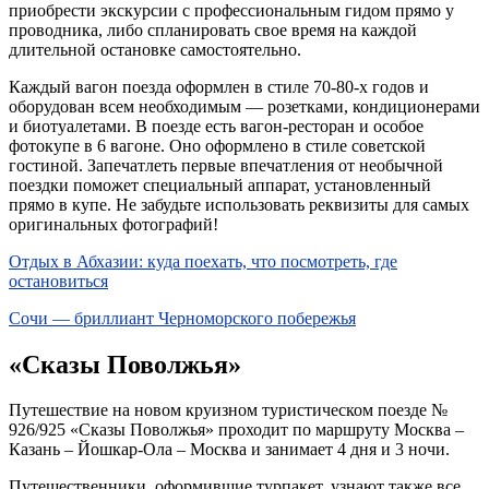
приобрести экскурсии с профессиональным гидом прямо у
проводника, либо спланировать свое время на каждой
длительной остановке самостоятельно.
Каждый вагон поезда оформлен в стиле 70-80-х годов и
оборудован всем необходимым — розетками, кондиционерами
и биотуалетами. В поезде есть вагон-ресторан и особое
фотокупе в 6 вагоне. Оно оформлено в стиле советской
гостиной. Запечатлеть первые впечатления от необычной
поездки поможет специальный аппарат, установленный
прямо в купе. Не забудьте использовать реквизиты для самых
оригинальных фотографий!
Отдых в Абхазии: куда поехать, что посмотреть, где
остановиться
Сочи — бриллиант Черноморского побережья
«Сказы Поволжья»
Путешествие на новом круизном туристическом поезде №
926/925 «Сказы Поволжья» проходит по маршруту
Москва
–
Казань
–
Йошкар-Ола
– Москва и занимает 4 дня и 3 ночи.
Путешественники, оформившие турпакет, узнают также все