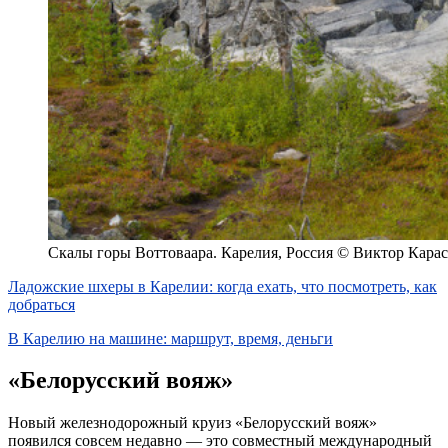
Скалы горы Воттоваара. Карелия, Россия © Виктор Карас
Ладожские шхеры в Карелии: когда ехать, что посмотреть, как
добраться
В Карелию на машине: маршрут, время, деньги
«Белорусский вояж»
Новый железнодорожный круиз «Белорусский вояж»
появился совсем недавно — это совместный международный