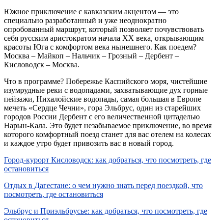
Южное приключение с кавказским акцентом — это
специально разработанный и уже неоднократно
опробованный маршрут, который позволяет почувствовать
себя русским аристократом начала XX века, открывающим
красоты Юга с комфортом века нынешнего. Как поедем?
Москва –
Майкоп
–
Нальчик
–
Грозный
–
Дербент
–
Кисловодск
– Москва.
Что в программе? Побережье Каспийского моря, чистейшие
изумрудные реки с водопадами, захватывающие дух горные
пейзажи, Нихалойские водопады, самая большая в Европе
мечеть «Сердце Чечни», гора Эльбрус, один из старейших
городов России Дербент с его величественной цитаделью
Нарын-Кала. Это будет незабываемое приключение, во время
которого комфортный поезд станет для вас отелем на колесах
и каждое утро будет привозить вас в новый город.
Город-курорт Кисловодск: как добраться, что посмотреть, где
остановиться
Отдых в Дагестане: о чем нужно знать перед поездкой, что
посмотреть, где остановиться
Эльбрус и Приэльбрусье: как добраться, что посмотреть, где
остановиться