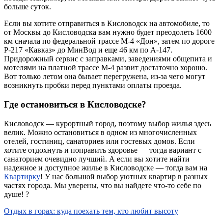
больше суток.
Если вы хотите отправиться в Кисловодск на автомобиле, то
от Москвы до Кисловодска вам нужно будет преодолеть 1600
км сначала по федеральной трассе М-4 «Дон», затем по дороге
Р-217 «Кавказ» до МинВод и еще 46 км по А-147.
Придорожный сервис с заправками, заведениями общепита и
мотелями на платной трассе М-4 развит достаточно хорошо.
Вот только летом она бывает перегружена, из-за чего могут
возникнуть пробки перед пунктами оплаты проезда.
Где остановиться в Кисловодске?
Кисловодск — курортный город, поэтому выбор жилья здесь
велик. Можно остановиться в одном из многочисленных
отелей, гостиниц, санаториев или гостевых домов. Если
хотите отдохнуть и поправить здоровье — тогда вариант с
санаторием очевидно лучший. А если вы хотите найти
надежное и доступное жилье в Кисловодске — тогда вам на
Квартирку
! У нас большой выбор уютных квартир в разных
частях города. Мы уверены, что вы найдете что-то себе по
душе! ?
Отдых в горах: куда поехать тем, кто любит высоту