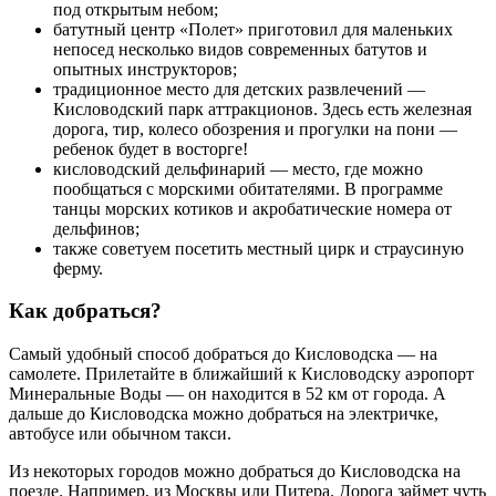
под открытым небом;
батутный центр «Полет» приготовил для маленьких
непосед несколько видов современных батутов и
опытных инструкторов;
традиционное место для детских развлечений —
Кисловодский парк аттракционов. Здесь есть железная
дорога, тир, колесо обозрения и прогулки на пони —
ребенок будет в восторге!
кисловодский дельфинарий — место, где можно
пообщаться с морскими обитателями. В программе
танцы морских котиков и акробатические номера от
дельфинов;
также советуем посетить местный цирк и страусиную
ферму.
Как добраться?
Самый удобный способ добраться до
Кисловодска
— на
самолете. Прилетайте в ближайший к Кисловодску аэропорт
Минеральные Воды
— он находится в 52 км от города. А
дальше до Кисловодска можно добраться на электричке,
автобусе или обычном такси.
Из некоторых городов можно добраться до Кисловодска на
поезде. Например, из
Москвы
или
Питера
. Дорога займет чуть