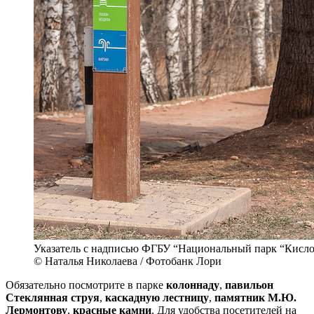
Указатель с надписью ФГБУ “Национальный парк “Кисло
© Наталья Николаева / Фотобанк Лори
Обязательно посмотрите в парке
колоннаду
,
павильон
Стеклянная струя
,
каскадную лестницу
,
памятник М.Ю.
Лермонтову
,
красные камни
. Для удобства посетителей на