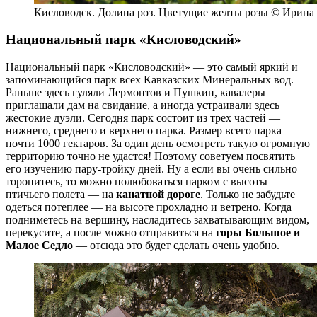
Кисловодск. Долина роз. Цветущие желты розы © Ирина
Национальный парк «Кисловодский»
Национальный парк «Кисловодский»
— это самый яркий и
запоминающийся парк всех Кавказских Минеральных вод.
Раньше здесь гуляли Лермонтов и Пушкин, кавалеры
приглашали дам на свидание, а иногда устраивали здесь
жестокие дуэли. Сегодня парк состоит из трех частей —
нижнего, среднего и верхнего парка. Размер всего парка —
почти 1000 гектаров. За один день осмотреть такую огромную
территорию точно не удастся! Поэтому советуем посвятить
его изучению пару-тройку дней. Ну а если вы очень сильно
торопитесь, то можно полюбоваться парком с высоты
птичьего полета — на
канатной дороге
. Только не забудьте
одеться потеплее — на высоте прохладно и ветрено. Когда
подниметесь на вершину, насладитесь захватывающим видом,
перекусите, а после можно отправиться на
горы Большое и
Малое Седло
— отсюда это будет сделать очень удобно.