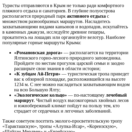
Туристы отправляются в Крым не только ради комфортного
пляжного отдыха и санаториев. В глубине полуострова
располагается природный парк
активного отдыха
с
множеством разнообразных маршрутов. Насладитесь
захватывающими видами каньонов и водопадов, искупайтесь
в каменных джакузи, исследуйте древние пещеры,
прокатитесь на лошадях или организуйте велотур. Наиболее
популярные горные маршруты Крыма:
«Романовская дорога»
— располагается на территории
Ялтинского горно-лесного природного заповедника.
Пройдите по местам прогулок царской семьи и заодно
расширьте свои знания в области истории;
«К зубцам Ай-Петри»
— туристическая тропа приведет
вас к обзорной площадке, расположившейся на высоте
1234 м. С нее можно насладиться захватывающим видом
на всю Большую Ялту;
«Экологическое кольцо»
— по-настоящему
лечебный
маршрут
. Чистый воздух высокогорных хвойных лесов
и южнобережный климат пойдут на пользу тем, кто
страдает от сердечных и легочных заболеваний.
Также советуем посетить эколого-просветительскую тропу
«Таракташскую», тропы «Алупка-Исар», «Кореизскую»,
«Шайтан-Мердвен» и «Еврейскую».