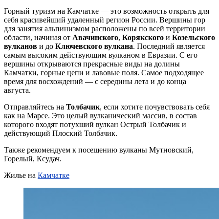
Горный туризм на Камчатке — это возможность открыть для
себя красивейший удаленный регион России. Вершины гор
для занятия альпинизмом расположены по всей территории
области, начиная от
Авачинского
,
Корякского
и
Козельского
вулканов
и до
Ключевского вулкана
. Последний я
вляется
самым высоким действующим вулканом в Евразии. С его
вершины открываются прекрасные виды на долины
Камчатки, горные цепи и лавовые поля. Самое подходящее
время для восхождений — с середины лета и до конца
августа.
Отправляйтесь на
Толбачик
, если хотите почувствовать себя
как на Марсе. Это целый вулканический массив, в состав
которого входят потухший вулкан Острый Толбачик и
действующий Плоский Толбачик.
Также рекомендуем к посещению вулканы Мутновский,
Горелый, Ксудач.
Жилье на
Камчатке