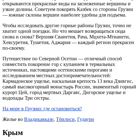
открываются прекрасные виды на заснеженные вершины и
узкие долины. Советуем покорять Казбек со стороны Грузии
— южные склоны вершин наиболее удобны для подъема.
Чтобы исследовать другие горные районы Грузии, точно не
хватит одной поездки. Но что мешает возвращаться сюда
снова и снова? Верхняя Сванетия, Рача, Мцхета-Мтианети,
Хевсуретия, Тушетия, Аджария — каждый регион прекрасен
по-своему.
Путешествие по Северной Осетии — отличный способ
совместить покорение гор с купанием в термальных
источниках, настоящими осетинскими пирогами и
исследованием местных достопримечательностей:
Кармадонское ущелье, наскальная крепость 13 века Дзивгис,
самый высокогорный монастырь России, знаменитый горный
курорт Цей, город мертвых Даргавс, Дигорское ущелье и
водопады Три сестры.
На море в Грузию: где остановиться?
Жилье во
Владикавказе
,
Тбилиси
,
Гудаури
Крым