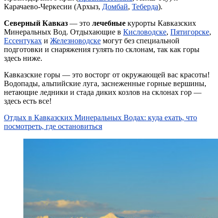
Карачаево-Черкесии (Архыз,
Домбай
,
Теберда
).
Северный Кавказ
— это
лечебные
курорты Кавказских
Минеральных Вод. Отдыхающие в
Кисловодске
,
Пятигорске
,
Ессентуках
и
Железноводске
могут без специальной
подготовки и снаряжения гулять по склонам, так как горы
здесь ниже.
Кавказские горы — это восторг от окружающей вас красоты!
Водопады, альпийские луга, заснеженные горные вершины,
нетающие ледники и стада диких козлов на склонах гор —
здесь есть все!
Отдых в Кавказских Минеральных Водах: куда ехать, что
посмотреть, где остановиться