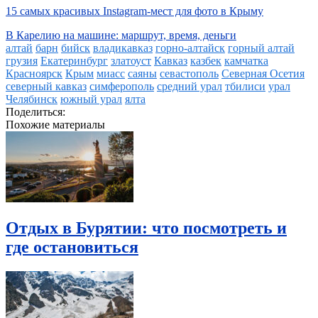
15 самых красивых Instagram-мест для фото в Крыму
В Карелию на машине: маршрут, время, деньги
алтай
барн
бийск
владикавказ
горно-алтайск
горный алтай
грузия
Екатеринбург
златоуст
Кавказ
казбек
камчатка
Красноярск
Крым
миасс
саяны
севастополь
Северная Осетия
северный кавказ
симферополь
средний урал
тбилиси
урал
Челябинск
южный урал
ялта
Поделиться:
Похожие материалы
Отдых в Бурятии: что посмотреть и
где остановиться