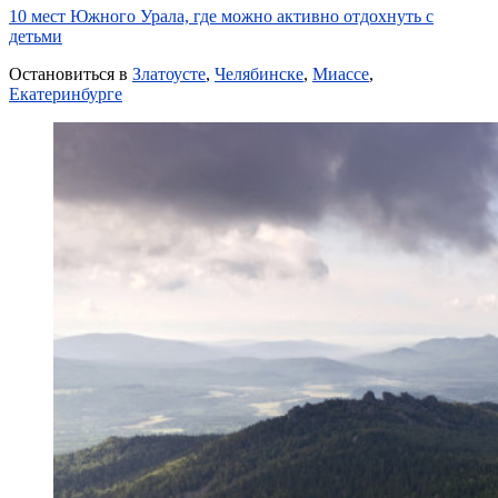
10 мест Южного Урала, где можно активно отдохнуть с
детьми
Остановиться в
Златоусте
,
Челябинске
,
Миассе
,
Екатеринбурге