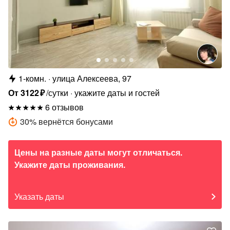
1-комн.
улица Алексеева, 97
От
3122
₽
/сутки
укажите даты и гостей
6 отзывов
30
%
вернётся бонусами
Цены на разные даты могут отличаться.
Укажите даты проживания.
Указать даты