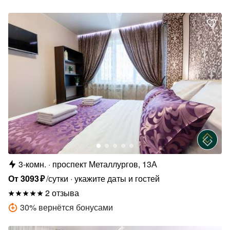
3-комн.
проспект Металлургов, 13А
От
3093
₽
/сутки
укажите даты и гостей
2 отзыва
30
%
вернётся бонусами