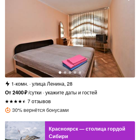
1-комн.
улица Ленина, 28
От
2400
₽
/сутки
укажите даты и гостей
7 отзывов
30
%
вернётся бонусами
Красноярск — столица гордой
Сибири