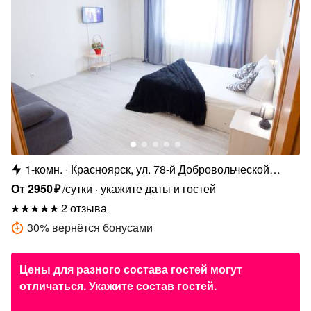
1-комн.
Красноярск, ул. 78-й Добровольческой
Бригады, 28
От
2950
₽
/сутки
укажите даты и гостей
2 отзыва
30
%
вернётся бонусами
Цены для разного состава гостей могут
отличаться. Укажите состав гостей.