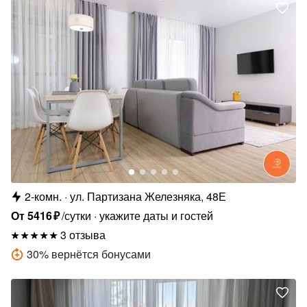
2-комн.
ул. Партизана Железняка, 48Е
От
5416
₽
/сутки
укажите даты и гостей
3 отзыва
30
%
вернётся бонусами