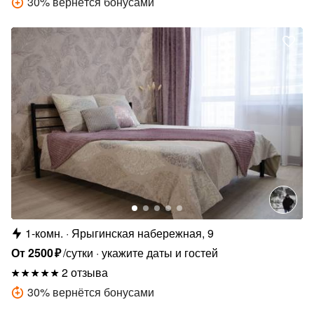
30
%
вернётся бонусами
1-комн.
Ярыгинская набережная, 9
От
2500
₽
/сутки
укажите даты и гостей
2 отзыва
30
%
вернётся бонусами