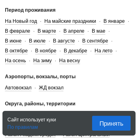
Период проживания
На Новый год
На майские праздники
В январе
В феврале
В марте
В апреле
В мае
В июне
В июле
В августе
В сентябре
В октябре
В ноябре
В декабре
На лето
На осень
На зиму
На весну
Аэропорты, вокзалы, порты
Автовокзал
ЖД вокзал
Округа, районы, территории
Район Железнодорожный
Район Зелёная Роща
Сайт использует куки
Принять
Район Северный
Район Взлётка
Левый берег
По правилам
Район Академгородок
Район Центральный