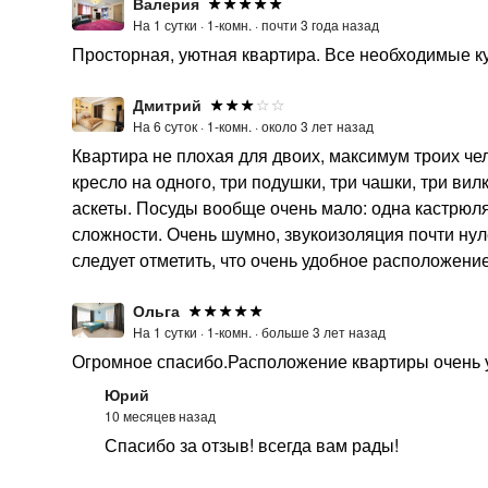
Валерия
На 1 сутки ·
1-комн. ·
почти 3 года назад
Просторная, уютная квартира. Все необходимые 
Дмитрий
На 6 суток ·
1-комн. ·
около 3 лет назад
Квартира не плохая для двоих, максимум троих чел
кресло на одного, три подушки, три чашки, три вилк
аскеты. Посуды вообще очень мало: одна кастрюля и
сложности. Очень шумно, звукоизоляция почти нул
следует отметить, что очень удобное расположени
Ольга
На 1 сутки ·
1-комн. ·
больше 3 лет назад
Огромное спасибо.Расположение квартиры очень у
Юрий
10 месяцев назад
Спасибо за отзыв! всегда вам рады!