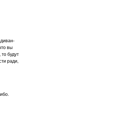
 диван-
что вы
 то будут
ти ради,
ибо.