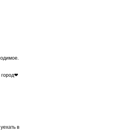
ходимое.
й город❤
уехать в