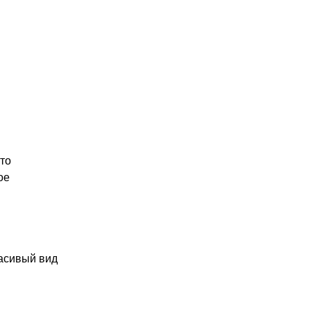
то
ое
расивый вид