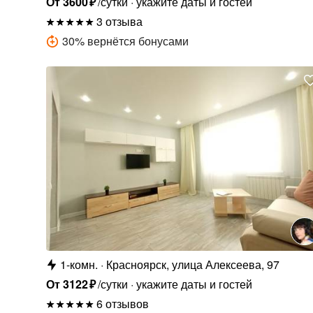
От
3600
₽
/сутки
укажите даты и гостей
3 отзыва
30
%
вернётся бонусами
1-комн.
Красноярск, улица Алексеева, 97
От
3122
₽
/сутки
укажите даты и гостей
6 отзывов