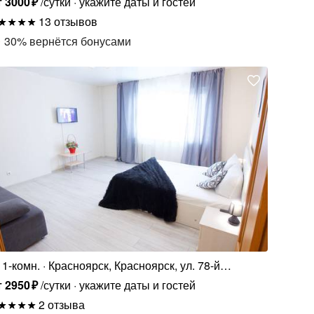
т
3000
₽
/сутки
укажите даты и гостей
13 отзывов
30
%
вернётся бонусами
1-комн.
Красноярск, Красноярск, ул. 78-й
Добровольческой Бригады, 28
т
2950
₽
/сутки
укажите даты и гостей
2 отзыва