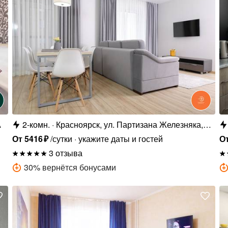
А
2-комн.
Красноярск, ул. Партизана Железняка,
48Е
От
5416
₽
/сутки
укажите даты и гостей
О
3 отзыва
30
%
вернётся бонусами