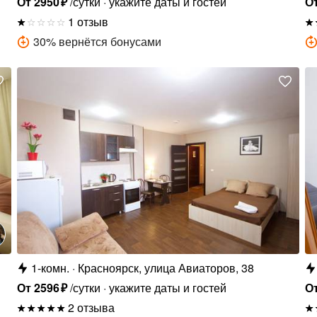
От
2950
₽
/сутки
укажите даты и гостей
О
1 отзыв
30
%
вернётся бонусами
1-комн.
Красноярск, улица Авиаторов, 38
От
2596
₽
/сутки
укажите даты и гостей
О
2 отзыва