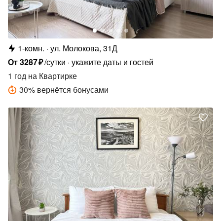
1-комн.
ул. Молокова, 31Д
От
3287
₽
/сутки
укажите даты и гостей
1 год
на Квартирке
30
%
вернётся бонусами