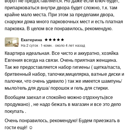
ворот не предоставляется. Но даже если ключ будет,
припарковаться внутри двора будет сложно, т.к. там
крайне мало места. При этом за пределами двора,
снаружи дома много парковочных мест и есть платная
парковка. В целом все понравилось, рекомендую.
Екатерина
На 2 суток ·
1-комн. ·
около 4 лет назад
Квартира идеальная. Все чисто и аккуратно, хозяйка
Евгения всегда на связи. Очень приятная женщина.
Так же предоставляется набор гигиены ( щетка/паста,
бритвенный набор, тапочки,мицелярка, ватные диски и
палочки, что очень удивило ) так же имеется шампунь/
мыло/гель для душа/ порошок и гель для стирки.
Вообщем заехал и спокойно можно отдохнуть(все
продумано) , не надо бежать в магазин и все это дело
покупать .
Очень понравилось, рекомендую! Будем приезжать в
гости ещё! ☺️