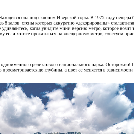
 Находится она под склоном Иверской горы. В 1975 году пещера
 8 залов, стены которых аккуратно «декорированы» сталактитам
е удивляйтесь, когда увидите мини-версию метро, которое вози
у если хотите прокатиться на «пещерном» метро, советуем приез
и одноименного реликтового национального парка. Осторожно! П
просматривается до глубины, а цвет ее меняется в зависимости 