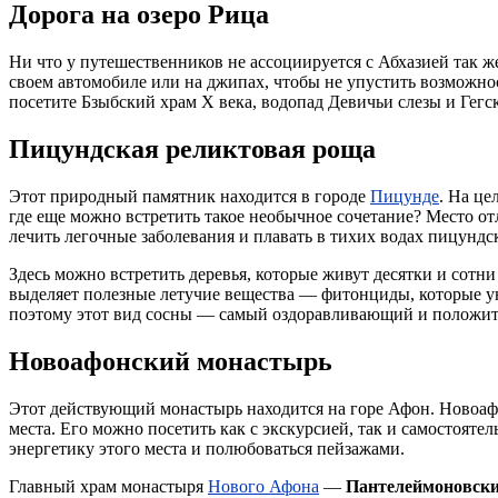
Дорога на озеро Рица
Ни что у путешественников не ассоциируется с Абхазией так ж
своем автомобиле или на джипах, чтобы не упустить возможнос
посетите Бзыбский храм X века, водопад Девичьи слезы и Гегс
Пицундская реликтовая роща
Этот природный памятник находится в городе
Пицунде
. На це
где еще можно встретить такое необычное сочетание? Место от
лечить легочные заболевания и плавать в тихих водах пицундс
Здесь можно встретить деревья, которые живут десятки и сотни
выделяет полезные летучие вещества — фитонциды, которые ун
поэтому этот вид сосны — самый оздоравливающий и положит
Новоафонский монастырь
Этот действующий монастырь
находится на горе Афон. Новоа
места. Его можно посетить как с экскурсией, так и самостоят
энергетику этого места и полюбоваться пейзажами.
Главный храм монастыря
Нового Афона
—
Пантелеймоновски