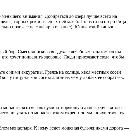
не меньшего внимания. Добираться до озера лучше всего на
щелья, горных рек и зеленых пейзажей. По пути на озеро Рица
тельно похожее на сапфир в огранке), Юпшарский каньон.
овый бор. Смесь морского воздуха с лечебным запахом сосны —
, кто хочет поправить здоровье. Люди приезжают сюда, чтобы
те с ними аккуратны. Греясь на солнце, хвоя местных сосен
воя у пицундской сосны длиннее, чем у любых ее собратьев,
ти монастыря отмечают умиротворяющую атмосферу святого
 чего погулять по монастырским окрестностям, почувствовать
амблем монастыря. К нему ведет мощеная булыжниками дорога —