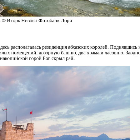
» © Игорь Низов / Фотобанк Лори
 здесь располагалась резиденция абхазских королей. Поднявшис
жилых помещений, дозорную башню, два храма и часовню. Заодн
Анакопийской горой Бог скрыл рай.