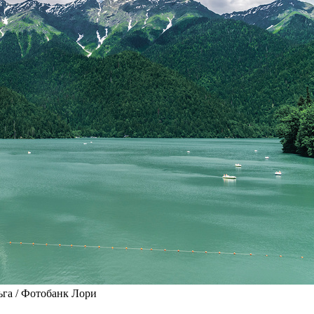
га / Фотобанк Лори