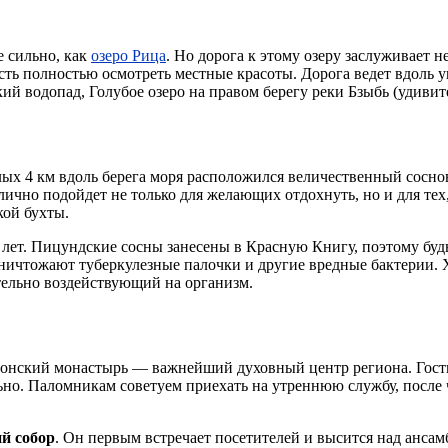
е сильно, как
озеро Рица
. Но дорога к этому озеру заслуживает 
ть полностью осмотреть местные красоты. Дорога ведет вдоль у
кий водопад, Голубое озеро на правом берегу реки Бзыбь (удиви
лых 4 км вдоль берега моря расположился величественный сосн
лично подойдет не только для желающих отдохнуть, но и для тех
кой бухты.
 лет. Пицундские сосны занесены в Красную Книгу, поэтому будь
ичтожают туберкулезные палочки и другие вредные бактерии. Х
ельно воздействующий на организм.
фонский монастырь — важнейший духовный центр региона. Гос
ельно. Паломникам советуем приехать на утреннюю службу, после
й собор
. Он первым встречает посетителей и высится над анс