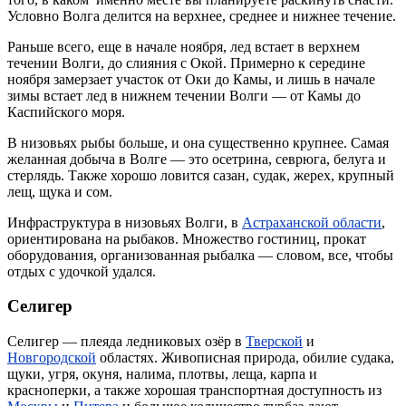
Условно Волга делится на верхнее, среднее и нижнее течение.
Раньше всего, еще в начале ноября, лед встает в верхнем
течении Волги, до слияния с Окой. Примерно к середине
ноября замерзает участок от Оки до Камы, и лишь в начале
зимы встает лед в нижнем течении Волги — от Камы до
Каспийского моря.
В низовьях рыбы больше, и она существенно крупнее. Самая
желанная добыча в Волге — это осетрина, севрюга, белуга и
стерлядь. Также хорошо ловится сазан, судак, жерех, крупный
лещ, щука и сом.
Инфраструктура в низовьях Волги, в
Астраханской области
,
ориентирована на рыбаков. Множество гостиниц, прокат
оборудования, организованная рыбалка — словом, все, чтобы
отдых с удочкой удался.
Селигер
Селигер — плеяда ледниковых озёр в
Тверской
и
Новгородской
областях. Живописная природа, обилие судака,
щуки, угря, окуня, налима, плотвы, леща, карпа и
красноперки, а также хорошая транспортная доступность из