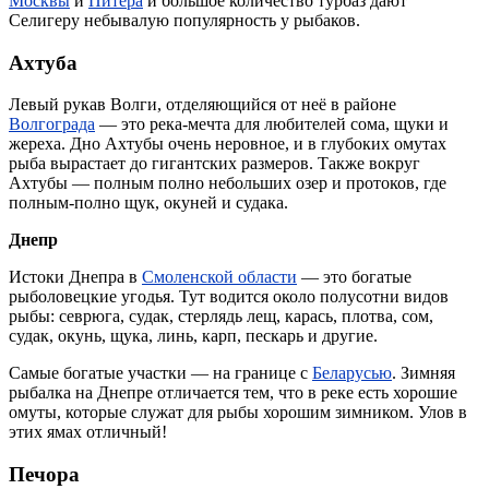
Москвы
и
Питера
и большое количество турбаз дают
Селигеру небывалую популярность у рыбаков.
Ахтуба
Левый рукав Волги, отделяющийся от неё в районе
Волгограда
— это река-мечта для любителей сома, щуки и
жереха. Дно Ахтубы очень неровное, и в глубоких омутах
рыба вырастает до гигантских размеров. Также вокруг
Ахтубы — полным полно небольших озер и протоков, где
полным-полно щук, окуней и судака.
Днепр
Истоки Днепра в
Смоленской области
— это богатые
рыболовецкие угодья. Тут водится около полусотни видов
рыбы: севрюга, судак, стерлядь лещ, карась, плотва, сом,
судак, окунь, щука, линь, карп, пескарь и другие.
Самые богатые участки — на границе с
Беларусью
. Зимняя
рыбалка на Днепре отличается тем, что в реке есть хорошие
омуты, которые служат для рыбы хорошим зимником. Улов в
этих ямах отличный!
Печора