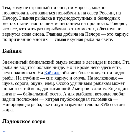
Тем, кому не страшный ни снег, ни морозы, можно
посоветовать отправиться порыбачить на север России, на
Печору. Зимняя рыбалка в труднодоступных и безлюдных
местах станет настоящим испытанием на прочность. Говорят,
что все, кто хоть раз порыбачил в этих местах, обязательно
вернутся сюда снова. Главная добыча на Печоре — это хариус,
по признанию многих — самая вкусная рыба на свете.
Байкал
Знаменитый байкальский омуль вошел в легенды и песни. Эта
рыба не водится больше нигде. Но и кроме него здесь есть,
чем поживиться. На
Байкале
обитает более полусотни видов
рыбы. На глубине — сиг, хариус и омуль. На мелководье —
щука, сорога, окунь, елец. Особо удачливым рыбакам может
попасться таймень, достигающий 2 метров в длину. Еще один
гигант — байкальский осетр. А для рыбаков, которые любят
задачи посложнее — хитрая глубоководная голомянка —
живородящая рыба, чье полупрозрачное тело на 35% состоит
жира.
Ладожское озеро