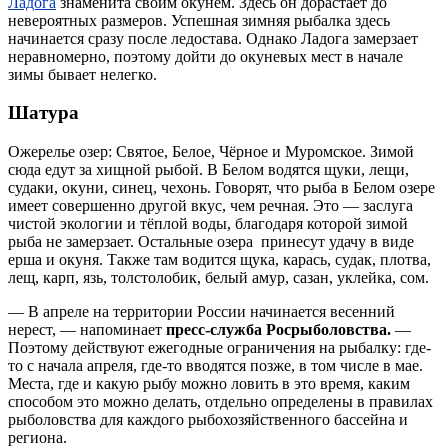
Ладога
знаменита своим окунем. Здесь он дорастает до
невероятных размеров. Успешная зимняя рыбалка здесь
начинается сразу после ледостава. Однако Ладога замерзает
неравномерно, поэтому дойти до окуневых мест в начале
зимы бывает нелегко.
Шатура
Ожерелье озер: Святое, Белое, Чёрное и Муромское. Зимой
сюда едут за хищной рыбой. В Белом водятся щуки, лещи,
судаки, окуни, синец, чехонь. Говорят, что рыба в Белом озере
имеет совершенно другой вкус, чем речная. Это — заслуга
чистой экологии и тёплой воды, благодаря которой зимой
рыба не замерзает. Остальные озера принесут удачу в виде
ерша и окуня. Также там водится щука, карась, судак, плотва,
лещ, карп, язь, толстолобик, белый амур, сазан, уклейка, сом.
— В апреле на территории России начинается весенний
нерест, — напоминает
пресс-служба Росрыболовства.
—
Поэтому действуют ежегодные ограничения на рыбалку: где-
то с начала апреля, где-то вводятся позже, в том числе в мае.
Места, где и какую рыбу можно ловить в это время, каким
способом это можно делать, отдельно определены в правилах
рыболовства для каждого рыбохозяйственного бассейна и
региона.