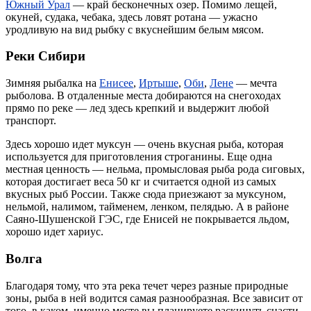
Южный Урал
— край бесконечных озер. Помимо лещей,
окуней, судака, чебака, здесь ловят ротана — ужасно
уродливую на вид рыбку с вкуснейшим белым мясом.
Реки Сибири
Зимняя рыбалка на
Енисее
,
Иртыше
,
Оби
,
Лене
— мечта
рыболова. В отдаленные места добираются на снегоходах
прямо по реке — лед здесь крепкий и выдержит любой
транспорт.
Здесь хорошо идет муксун — очень вкусная рыба, которая
используется для приготовления строганины. Еще одна
местная ценность — нельма, промысловая рыба рода сиговых,
которая достигает веса 50 кг и считается одной из самых
вкусных рыб России. Также сюда приезжают за муксуном,
нельмой, налимом, тайменем, ленком, пелядью. А в районе
Саяно-Шушенской ГЭС, где Енисей не покрывается льдом,
хорошо идет хариус.
Волга
Благодаря тому, что эта река течет через разные природные
зоны, рыба в ней водится самая разнообразная. Все зависит от
того, в каком именно месте вы планируете раскинуть снасти.