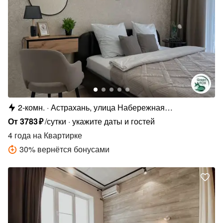
2-комн.
Астрахань, улица Набережная
Приволжского Затона, 22
От
3783
₽
/сутки
укажите даты и гостей
4 года
на Квартирке
30
%
вернётся бонусами