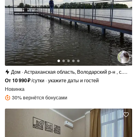
Дом
Астраханская область, Володарский р-н , с.
Раздор, Советская ул., 3Б
От
10
990
₽
/сутки
укажите даты и гостей
Новинка
30
%
вернётся бонусами