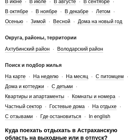
В июне
В июле
В августе
В сентябре
В октябре
В ноябре
В декабре
Летом
Осенью
Зимой
Весной
Дома на новый год
Округа, районы, территории
Ахтубинский район
Володарский район
Поиск и подбор жилья
На карте
На неделю
На месяц
С питомцем
Дома и коттеджи
С детьми
Квартиры и апартаменты
Комнаты и номера
Частный сектор
Гостевые дома
На отдыхе
С отзывами
Где остановиться
In english
Куда поехать отдыхать в Астраханскую
область на выходные или в отпуск?