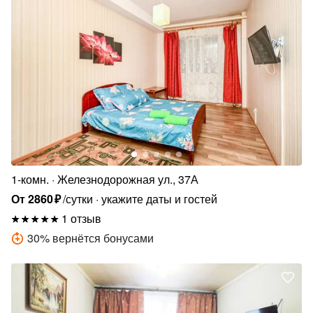
1-комн.
Железнодорожная ул., 37А
От
2860
₽
/сутки
укажите даты и гостей
1 отзыв
30
%
вернётся бонусами