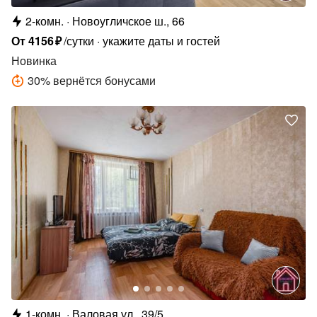
2-комн.
Новоугличское ш., 66
От
4156
₽
/сутки
укажите даты и гостей
Новинка
30
%
вернётся бонусами
1-комн.
Валовая ул., 39/5