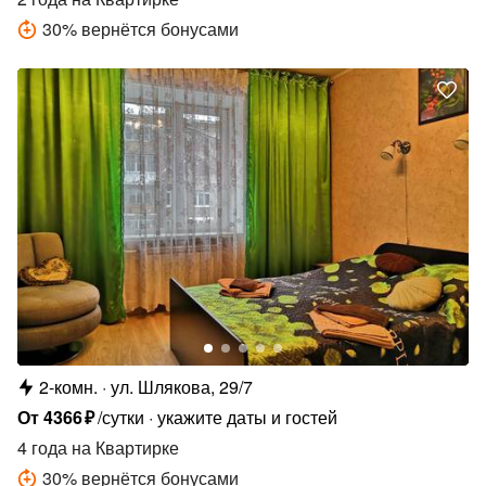
30
%
вернётся бонусами
2-комн.
ул. Шлякова, 29/7
От
4366
₽
/сутки
укажите даты и гостей
4 года
на Квартирке
30
%
вернётся бонусами