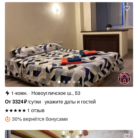
1-комн.
Новоугличское ш., 53
От
3324
₽
/сутки
укажите даты и гостей
1 отзыв
30
%
вернётся бонусами