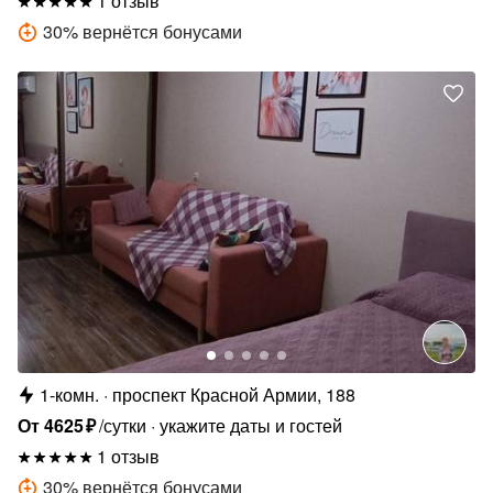
1 отзыв
30
%
вернётся бонусами
1-комн.
проспект Красной Армии, 188
От
4625
₽
/сутки
укажите даты и гостей
1 отзыв
30
%
вернётся бонусами