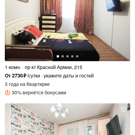
1-комн.
пр-кт Красной Армии, 215
От
2730
₽
/сутки
укажите даты и гостей
3 года
на Квартирке
30
%
вернётся бонусами