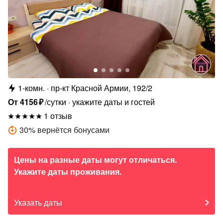
1-комн.
пр-кт Красной Армии, 192/2
От
4156
₽
/сутки
укажите даты и гостей
1 отзыв
30
%
вернётся бонусами
Цены на разные даты могут отличаться.
Укажите даты проживания.
Указать даты