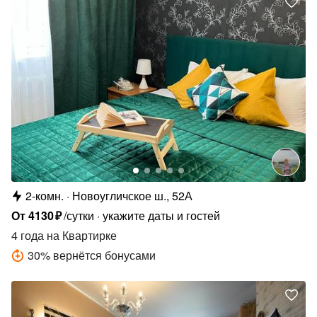
2-комн.
Новоугличское ш., 52А
От
4130
₽
/сутки
укажите даты и гостей
4 года
на Квартирке
30
%
вернётся бонусами