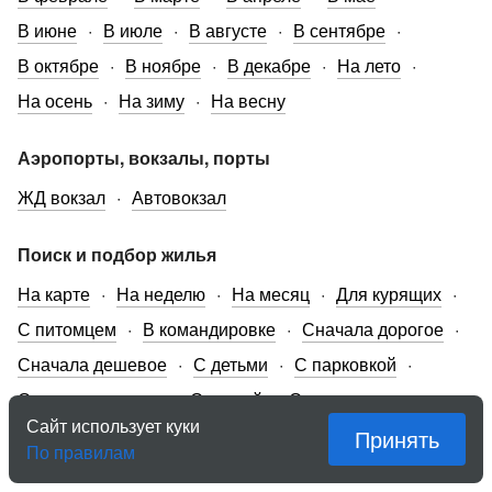
В июне
В июле
В августе
В сентябре
В октябре
В ноябре
В декабре
На лето
На осень
На зиму
На весну
Аэропорты, вокзалы, порты
ЖД вокзал
Автовокзал
Поиск и подбор жилья
На карте
На неделю
На месяц
Для курящих
С питомцем
В командировке
Сначала дорогое
Сначала дешевое
С детьми
С парковкой
С кондиционером
С кухней
С отзывами
Сайт использует куки
Для двоих
Для троих
Для четверых
Принять
По правилам
Дома и коттеджи
Однокомнатные квартиры