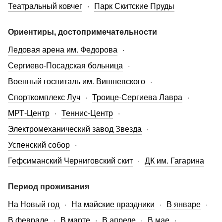
Театральный ковчег
Парк Скитские Пруды
Ориентиры, достопримечательности
Ледовая арена им. Федорова
Сергиево-Посадская больница
Военный госпиталь им. Вишневского
Спорткомплекс Луч
Троице-Сергиева Лавра
МРТ-Центр
Теннис-Центр
Электромеханический завод Звезда
Успенский собор
Гефсиманский Черниговский скит
ДК им. Гагарина
Период проживания
На Новый год
На майские праздники
В январе
В феврале
В марте
В апреле
В мае