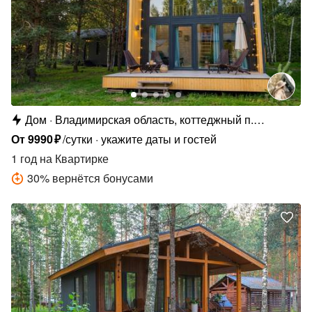
Дом
Владимирская область, коттеджный п.
Сосновые Озёра
От
9990
₽
/сутки
укажите даты и гостей
1 год
на Квартирке
30
%
вернётся бонусами