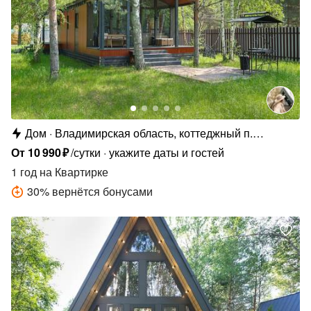
Дом
Владимирская область, коттеджный п.
Сосновые Озёра
От
10
990
₽
/сутки
укажите даты и гостей
1 год
на Квартирке
30
%
вернётся бонусами