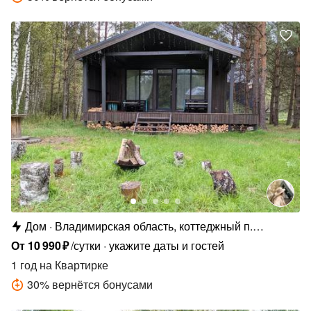
Дом
Владимирская область, коттеджный п.
Сосновые Озёра
От
10
990
₽
/сутки
укажите даты и гостей
1 год
на Квартирке
30
%
вернётся бонусами