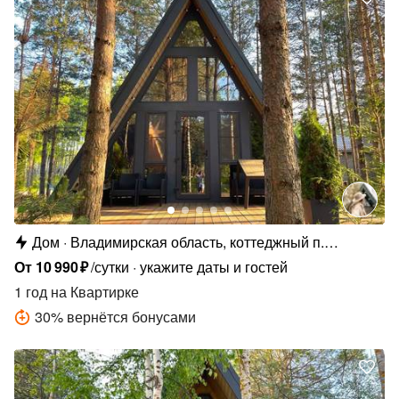
Дом
Владимирская область, коттеджный п.
Сосновые Озёра
От
10
990
₽
/сутки
укажите даты и гостей
1 год
на Квартирке
30
%
вернётся бонусами