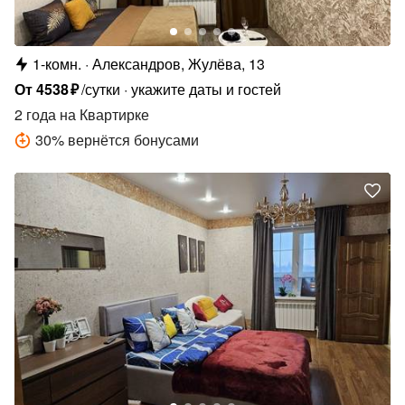
1-комн.
Александров, Жулёва, 13
От
4538
₽
/сутки
укажите даты и гостей
2 года
на Квартирке
30
%
вернётся бонусами