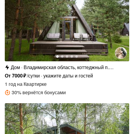
Дом
Владимирская область, коттеджный п.
Сосновые Озёра
От
7000
₽
/сутки
укажите даты и гостей
1 год
на Квартирке
30
%
вернётся бонусами