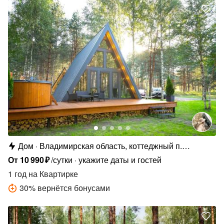
Дом
Владимирская область, коттеджный п.
Сосновые Озёра
От
10
990
₽
/сутки
укажите даты и гостей
1 год
на Квартирке
30
%
вернётся бонусами