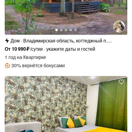
Дом
Владимирская область, коттеджный п.
Сосновые Озёра
От
10
990
₽
/сутки
укажите даты и гостей
1 год
на Квартирке
30
%
вернётся бонусами