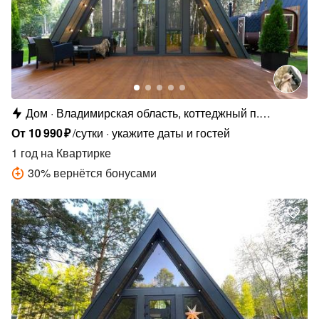
Дом
Владимирская область, коттеджный п.
Сосновые Озёра
От
10
990
₽
/сутки
укажите даты и гостей
1 год
на Квартирке
30
%
вернётся бонусами