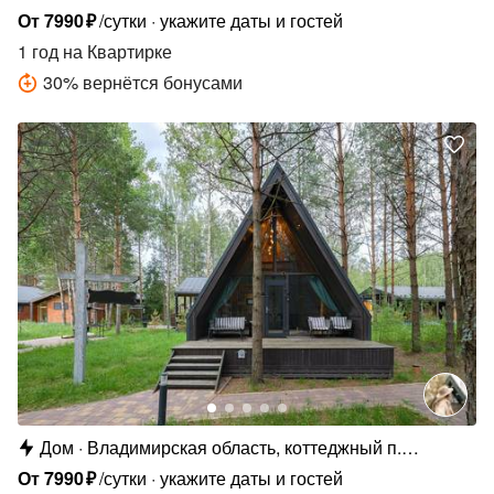
Сосновые Озёра
От
7990
₽
/сутки
укажите даты и гостей
1 год
на Квартирке
30
%
вернётся бонусами
Дом
Владимирская область, коттеджный п.
Сосновые Озёра
От
7990
₽
/сутки
укажите даты и гостей