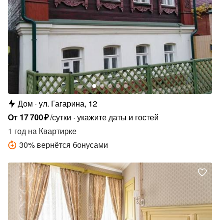
Дом
ул. Гагарина, 12
От
17
700
₽
/сутки
укажите даты и гостей
1 год
на Квартирке
30
%
вернётся бонусами