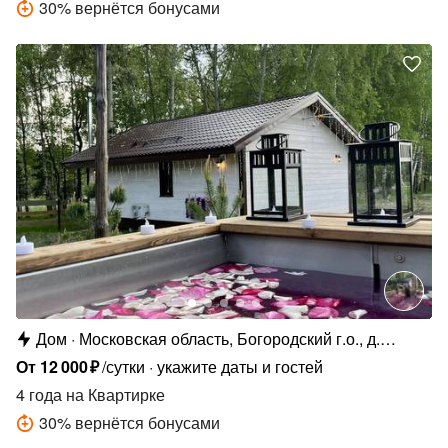
30
%
вернётся бонусами
Дом
Московская область, Богородский г.о., д.
Тимково, Совхозная ул., 141Б
От
12
000
₽
/сутки
укажите даты и гостей
4 года
на Квартирке
30
%
вернётся бонусами