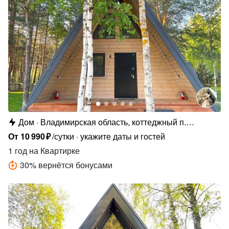
Дом
Владимирская область, коттеджный п.
Сосновые Озёра
От
10
990
₽
/сутки
укажите даты и гостей
1 год
на Квартирке
30
%
вернётся бонусами