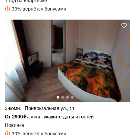
1 год
на Квартирке
30
%
вернётся бонусами
3-комн.
Привокзальная ул., 11
От
2900
₽
/сутки
укажите даты и гостей
Новинка
30
%
вернётся бонусами