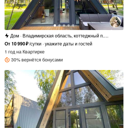
Дом
Владимирская область, коттеджный п.
Сосновые Озёра
От
10
990
₽
/сутки
укажите даты и гостей
1 год
на Квартирке
30
%
вернётся бонусами