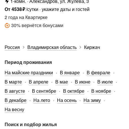
1-комн.
Александров, ул. Жулёва, 3
От
4538
₽
/сутки
укажите даты и гостей
2 года
на Квартирке
30
%
вернётся бонусами
Россия
Владимирская область
Киржач
Период проживания
На майские праздники
В январе
В феврале
В марте
В апреле
В мае
В июне
В июле
В августе
В сентябре
В октябре
В ноябре
В декабре
На лето
На осень
На зиму
На весну
Поиск и подбор жилья