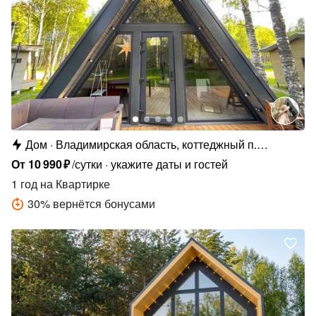
Дом
Владимирская область, коттеджный п.
Сосновые Озёра
От
10
990
₽
/сутки
укажите даты и гостей
1 год
на Квартирке
30
%
вернётся бонусами