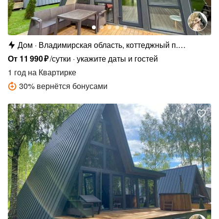
Дом
Владимирская область, коттеджный п.
Сосновые Озёра
От
11
990
₽
/сутки
укажите даты и гостей
1 год
на Квартирке
30
%
вернётся бонусами