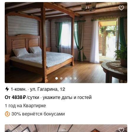
1-комн.
ул. Гагарина, 12
От
4838
₽
/сутки
укажите даты и гостей
1 год
на Квартирке
30
%
вернётся бонусами