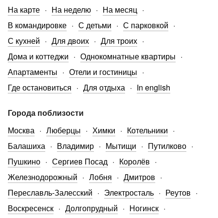
На карте
На неделю
На месяц
В командировке
С детьми
С парковкой
С кухней
Для двоих
Для троих
Дома и коттеджи
Однокомнатные квартиры
Апартаменты
Отели и гостиницы
Где остановиться
Для отдыха
In english
Города поблизости
Москва
Люберцы
Химки
Котельники
Балашиха
Владимир
Мытищи
Путилково
Пушкино
Сергиев Посад
Королёв
Железнодорожный
Лобня
Дмитров
Переславль-Залесский
Электросталь
Реутов
Воскресенск
Долгопрудный
Ногинск