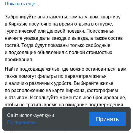
Показать еще...
Забронируйте апартаменты, комнату, дом, квартиру
в Киржаче посуточно на время отдыха в отпуске,
туристической или деловой поездки. Поиск жилья
начните указав даты заезда и выезда, а также состав
гостей. Тогда будут показаны только свободные
и подходящие объявления с полной стоимостью
проживания.
Найти подходяще жилье, где можно остановиться, вам
также помогут фильтры по параметрам жилья
и наличию различных удобств. Выбирайте жилье
по расположению на карте Киржача, фотографиям
и отзывам. Используйте моментальное бронирование,
чтобы не тратить время на ожидание подтверждения.
На «Квартирке» собственники жилья сами
Сайт использует куки
Принять
устанавливают цену за проживание. Есть как
По правилам
недорогие экономичные варианты, так и элитное