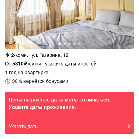
2-комн.
ул. Гагарина, 12
От
5310
₽
/сутки
укажите даты и гостей
1 год
на Квартирке
30
%
вернётся бонусами
Цены на разные даты могут отличаться.
Укажите даты проживания.
Указать даты