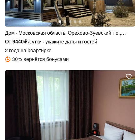
Дом
Московская область, Орехово-Зуевский г.о.,
коттеджный п. Кудыкино Лайф, 1
От
9440
₽
/сутки
укажите даты и гостей
2 года
на Квартирке
30
%
вернётся бонусами