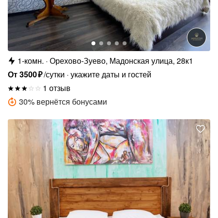
1-комн.
Орехово-Зуево, Мадонская улица, 28к1
От
3500
₽
/сутки
укажите даты и гостей
1 отзыв
30
%
вернётся бонусами