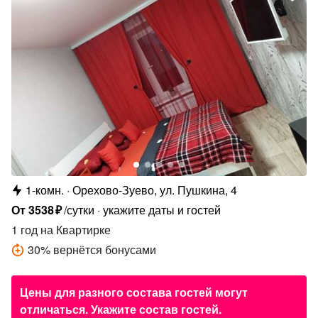
1-комн.
Орехово-Зуево, ул. Пушкина, 4
От
3538
₽
/сутки
укажите даты и гостей
1 год
на Квартирке
30
%
вернётся бонусами
Цены для разного состава гостей могут
отличаться. Укажите состав гостей.