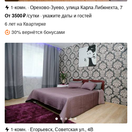
1-комн.
Орехово-Зуево, улица Карла Либкнехта, 7
От
3500
₽
/сутки
укажите даты и гостей
6 лет
на Квартирке
30
%
вернётся бонусами
1-комн.
Егорьевск, Советская ул., 4В