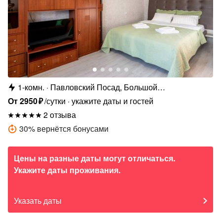
1-комн.
Павловский Посад, Большой
Железнодорожный проезд 2
От
2950
₽
/сутки
укажите даты и гостей
2 отзыва
30
%
вернётся бонусами
Цены на разные даты могут отличаться.
Укажите даты проживания.
Указать даты