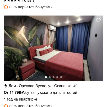
1 отзыв
30
%
вернётся бонусами
Дом
Орехово-Зуево, ул. Осипенко, 49
От
11
798
₽
/сутки
укажите даты и гостей
1 год
на Квартирке
30
%
вернётся бонусами