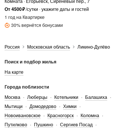
Комната
Егорьевск, Сиреневый пер., 7
От
4500
₽
/сутки
укажите даты и гостей
1 год
на Квартирке
30
%
вернётся бонусами
Россия
Московская область
Ликино-Дулёво
Поиск и подбор жилья
На карте
Города поблизости
Москва
Люберцы
Котельники
Балашиха
Мытищи
Домодедово
Химки
Новоивановское
Красногорск
Коломна
Путилково
Пушкино
Сергиев Посад