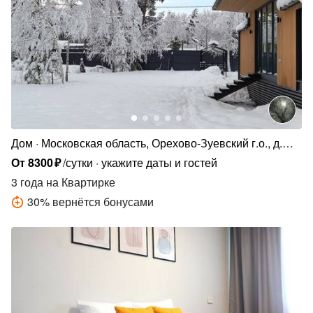
Дом
Московская область, Орехово-Зуевский г.о., д.
Чистое
От
8300
₽
/сутки
укажите даты и гостей
3 года
на Квартирке
30
%
вернётся бонусами