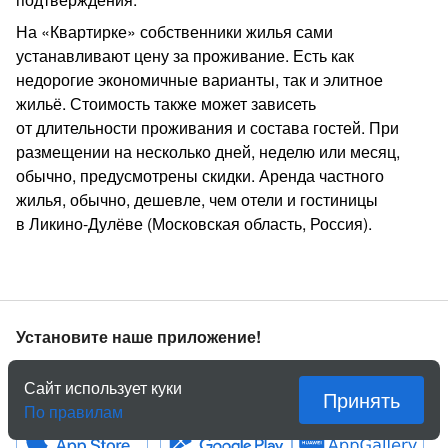
На «Квартирке» собственники жилья сами
устанавливают цену за проживание. Есть как
недорогие экономичные варианты, так и элитное
жильё. Стоимость также может зависеть
от длительности проживания и состава гостей. При
размещении на несколько дней, неделю или месяц,
обычно, предусмотрены скидки. Аренда частного
жилья, обычно, дешевле, чем отели и гостиницы
в Ликино-Дулёве (Московская область, Россия).
Установите наше приложение!
Ещё быстрее и еще удобнее. Не занимает много места
Сайт использует куки
в телефоне.
Принять
По правилам