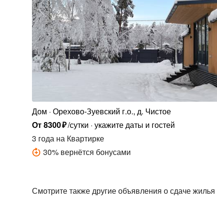
Дом
Орехово-Зуевский г.о., д. Чистое
От
8300
₽
/сутки
укажите даты и гостей
3 года
на Квартирке
30
%
вернётся бонусами
Смотрите также другие объявления о сдаче жилья