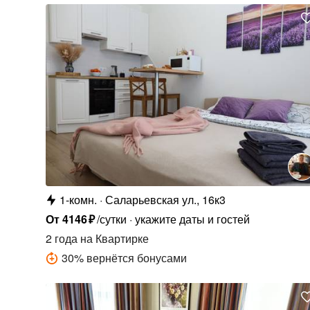
1-комн.
Саларьевская ул., 16к3
От
4146
₽
/сутки
укажите даты и гостей
2 года
на Квартирке
30
%
вернётся бонусами