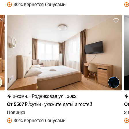
30
%
вернётся бонусами
2-комн.
Родниковая ул., 30к2
От
5507
₽
/сутки
укажите даты и гостей
О
Новинка
2 
30
%
вернётся бонусами