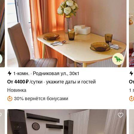
1-комн.
Родниковая ул., 30к1
От
4400
₽
/сутки
укажите даты и гостей
О
Новинка
1 
30
%
вернётся бонусами