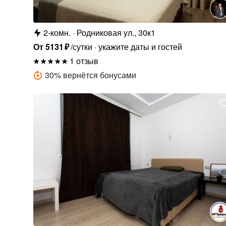
2-комн.
Родниковая ул., 30к1
От
5131
₽
/сутки
укажите даты и гостей
1 отзыв
30
%
вернётся бонусами