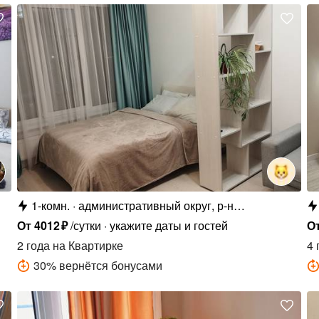
1-комн.
административный округ, р-н
Коммунарка, жилой комплекс Филатов Луг,
От
4012
₽
/сутки
укажите даты и гостей
О
ул. Картмазовские Пруды, 2к2
2 года
на Квартирке
4 
30
%
вернётся бонусами