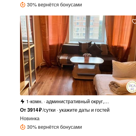
30
%
вернётся бонусами
1-комн.
административный округ,
Филимонковский р-н ,3-й мкр., 2
От
3914
₽
/сутки
укажите даты и гостей
Новинка
30
%
вернётся бонусами