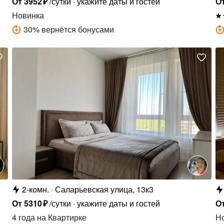
От
3952
₽
/сутки
укажите даты и гостей
О
Новинка
30
%
вернётся бонусами
2-комн.
Саларьевская улица, 13к3
От
5310
₽
/сутки
укажите даты и гостей
О
4 года
на Квартирке
Н