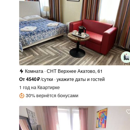
Комната
СНТ Верхнее Акатово, 61
От
4540
₽
/сутки
укажите даты и гостей
1 год
на Квартирке
30
%
вернётся бонусами