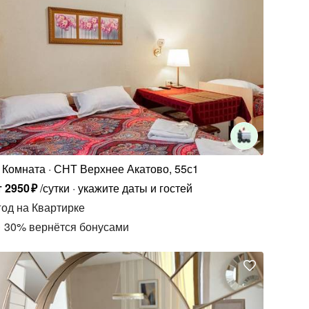
Комната
СНТ Верхнее Акатово, 55с1
т
2950
₽
/сутки
укажите даты и гостей
год
на Квартирке
30
%
вернётся бонусами