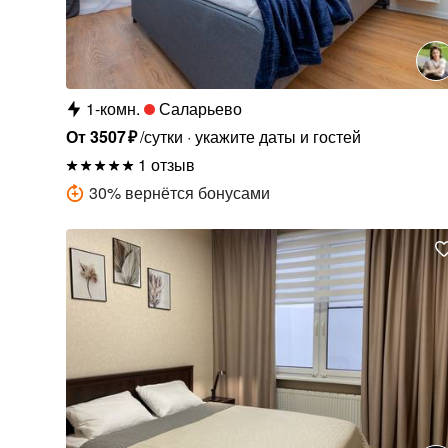
1-комн.
Саларьево
От
3507
₽
/сутки
укажите даты и гостей
1 отзыв
30
%
вернётся бонусами