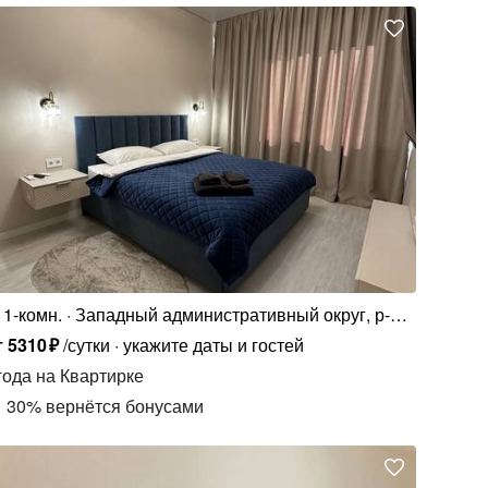
1-комн.
Западный административный округ, р-н
Солнцево, ул. Инженера Кнорре, 7к2
т
5310
₽
/сутки
укажите даты и гостей
года
на Квартирке
30
%
вернётся бонусами