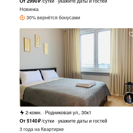
От
2990
₽
/сутки
укажите даты и гостей
Новинка
30
%
вернётся бонусами
2-комн.
Родниковая ул., 30к1
От
5140
₽
/сутки
укажите даты и гостей
3 года
на Квартирке