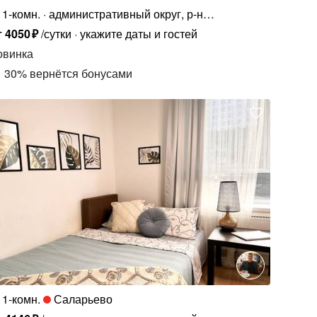
1-комн.
административный округ, р-н
Коммунарка, ул. Трёхполье, 6к1
т
4050
₽
/сутки
укажите даты и гостей
овинка
30
%
вернётся бонусами
1-комн.
Саларьево