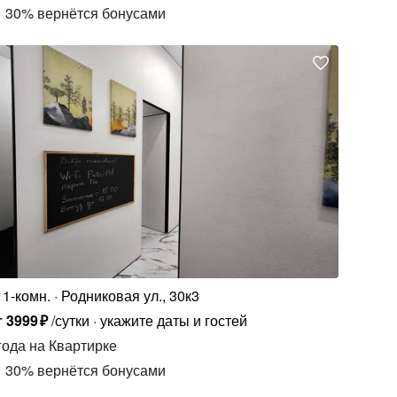
30
%
вернётся бонусами
1-комн.
Родниковая ул., 30к3
т
3999
₽
/сутки
укажите даты и гостей
года
на Квартирке
30
%
вернётся бонусами