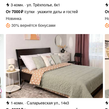
3-комн.
ул. Трёхполье, 6к1
От
7000
₽
/сутки
укажите даты и гостей
О
Новинка
Н
30
%
вернётся бонусами
1-комн.
Саларьевская ул., 14к3