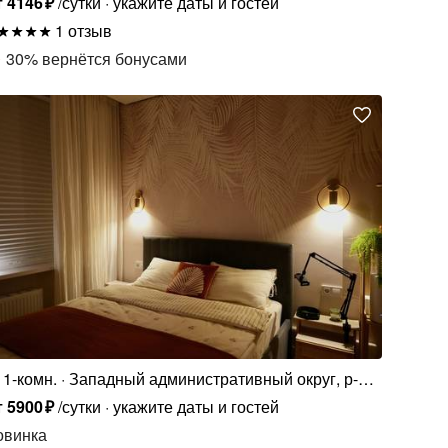
т
4146
₽
/сутки
укажите даты и гостей
1 отзыв
30
%
вернётся бонусами
1-комн.
Западный административный округ, р-н
Солнцево, Родниковая ул., 30к3
т
5900
₽
/сутки
укажите даты и гостей
овинка