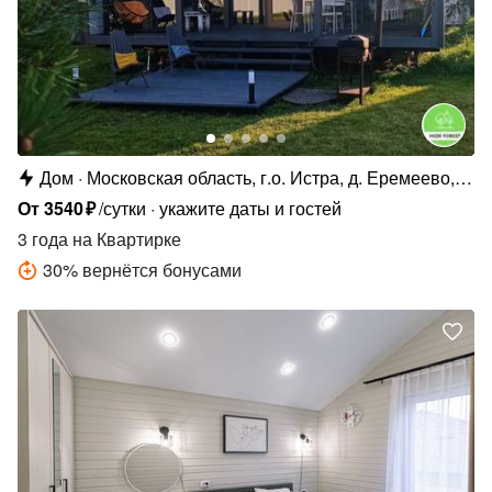
Дом
Московская область, г.о. Истра, д. Еремеево,
коттеджный п. Еремеево Лайф, 190
От
3540
₽
/сутки
укажите даты и гостей
3 года
на Квартирке
30
%
вернётся бонусами