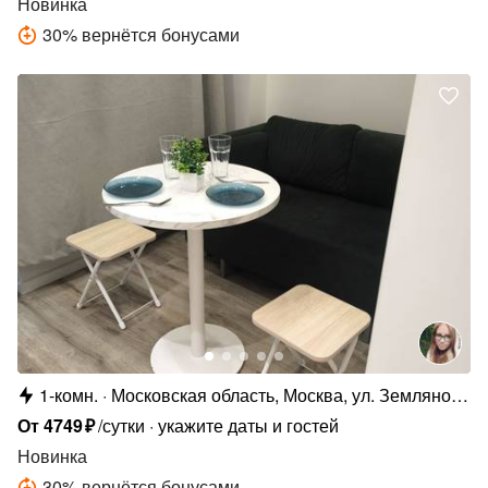
Новинка
30
%
вернётся бонусами
1-комн.
Московская область, Москва, ул. Земляной
Вал, 25
От
4749
₽
/сутки
укажите даты и гостей
Новинка
30
%
вернётся бонусами