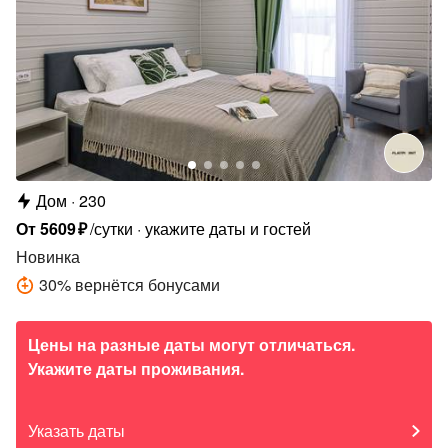
Дом
230
От
5609
₽
/сутки
укажите даты и гостей
Новинка
30
%
вернётся бонусами
Цены на разные даты могут отличаться.
Укажите даты проживания.
Указать даты