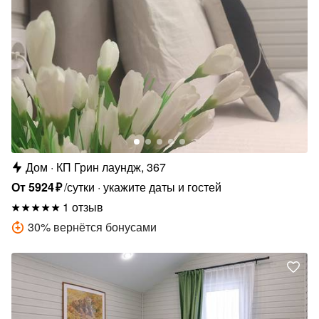
Дом
КП Грин лаундж, 367
От
5924
₽
/сутки
укажите даты и гостей
1 отзыв
30
%
вернётся бонусами