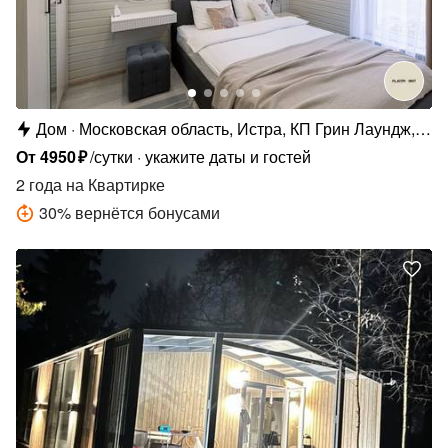
Дом
Московская область, Истра, КП Грин Лаундж,
ул. Центральная, 242
От
4950
₽
/сутки
укажите даты и гостей
2 года
на Квартирке
30
%
вернётся бонусами