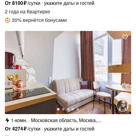
От
8100
₽
/сутки
укажите даты и гостей
2 года
на Квартирке
30
%
вернётся бонусами
1-комн.
Московская область, Москва,
Ленинградский пр-кт, 33А
От
4274
₽
/сутки
укажите даты и гостей