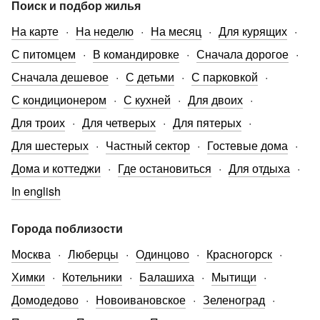
Поиск и подбор жилья
На карте
На неделю
На месяц
Для курящих
С питомцем
В командировке
Сначала дорогое
Сначала дешевое
С детьми
С парковкой
С кондиционером
С кухней
Для двоих
Для троих
Для четверых
Для пятерых
Для шестерых
Частный сектор
Гостевые дома
Дома и коттеджи
Где остановиться
Для отдыха
In english
Города поблизости
Москва
Люберцы
Одинцово
Красногорск
Химки
Котельники
Балашиха
Мытищи
Домодедово
Новоивановское
Зеленоград