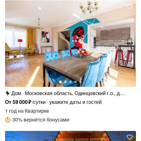
Дом
Московская область, Одинцовский г.о., д.
Супонево, кв-л ГП-1, 103
От
59
000
₽
/сутки
укажите даты и гостей
1 год
на Квартирке
30
%
вернётся бонусами