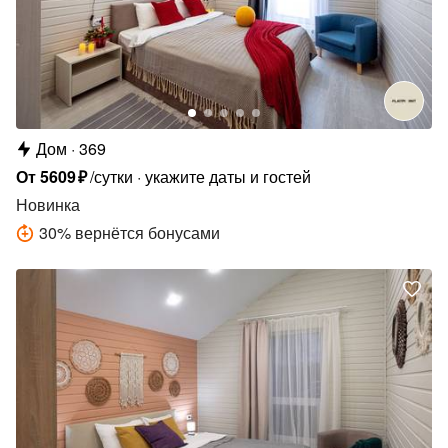
Дом
369
От
5609
₽
/сутки
укажите даты и гостей
Новинка
30
%
вернётся бонусами