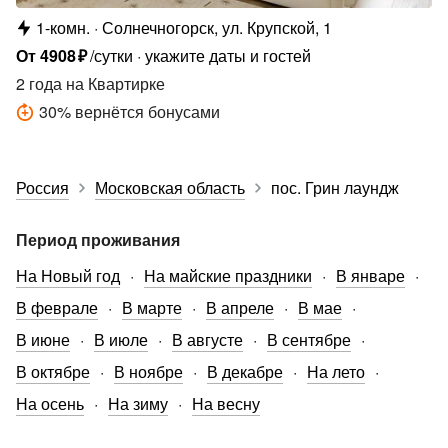
1-комн.
Солнечногорск, ул. Крупской, 1
От
4908
₽
/сутки
укажите даты и гостей
2 года
на Квартирке
30
%
вернётся бонусами
Россия
Московская область
пос. Грин лаундж
Период проживания
На Новый год
На майские праздники
В январе
В феврале
В марте
В апреле
В мае
В июне
В июле
В августе
В сентябре
В октябре
В ноябре
В декабре
На лето
На осень
На зиму
На весну