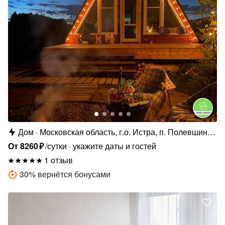
Дом
Московская область, г.о. Истра, п. Полевшина,
Казанская ул., 93
От
8260
₽
/сутки
укажите даты и гостей
1 отзыв
30
%
вернётся бонусами