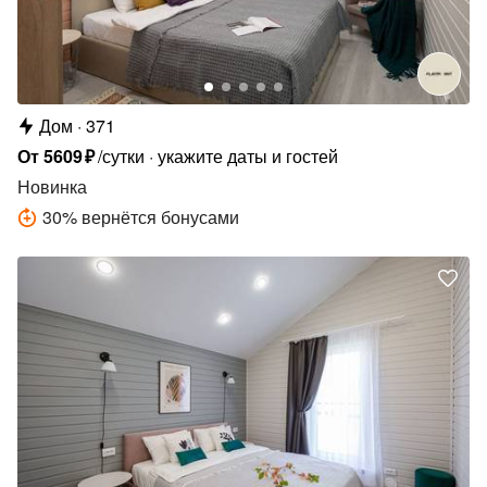
Дом
371
От
5609
₽
/сутки
укажите даты и гостей
Новинка
30
%
вернётся бонусами