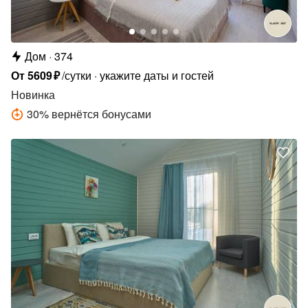
Дом
374
От
5609
₽
/сутки
укажите даты и гостей
Новинка
30
%
вернётся бонусами