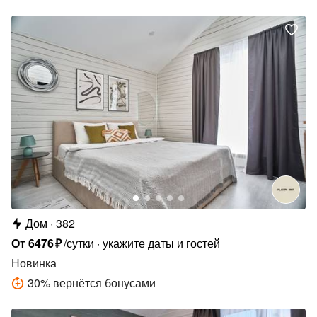
Дом
382
От
6476
₽
/сутки
укажите даты и гостей
Новинка
30
%
вернётся бонусами