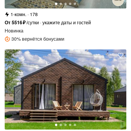
1-комн.
178
От
5516
₽
/сутки
укажите даты и гостей
Новинка
30
%
вернётся бонусами