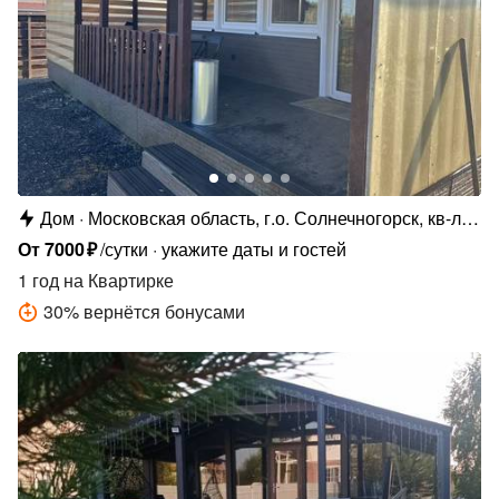
Дом
Московская область, г.о. Солнечногорск, кв-л
Бережки-2, 10
От
7000
₽
/сутки
укажите даты и гостей
1 год
на Квартирке
30
%
вернётся бонусами