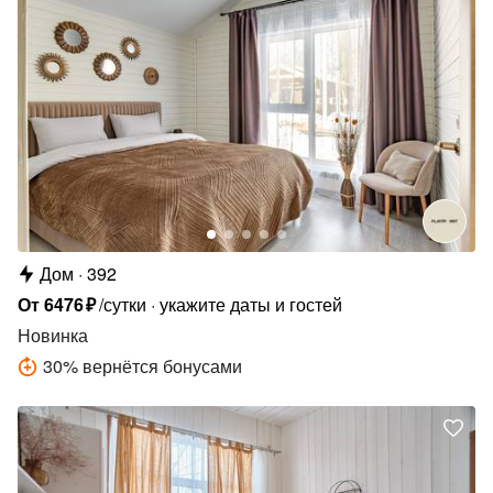
Дом
392
От
6476
₽
/сутки
укажите даты и гостей
Новинка
30
%
вернётся бонусами