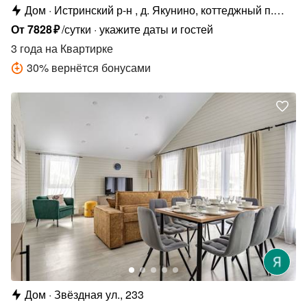
Дом
Истринский р-н , д. Якунино, коттеджный п.
Грин Лаундж
От
7828
₽
/сутки
укажите даты и гостей
3 года
на Квартирке
30
%
вернётся бонусами
Дом
Звёздная ул., 233