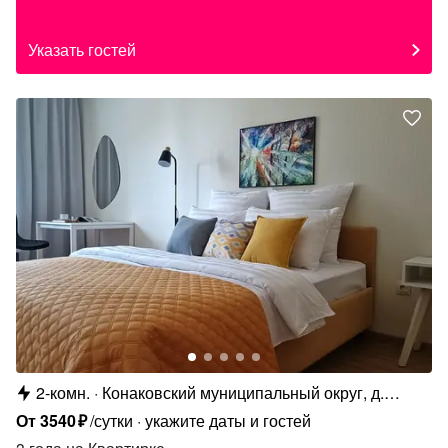
Указать гостей
2-комн.
Конаковский муниципальный округ, д.
Мокшино, Норильский б-р, 6
От
3540
₽
/сутки
укажите даты и гостей