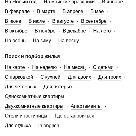
На Новый год
На майские праздники
В январе
В феврале
В марте
В апреле
В мае
В июне
В июле
В августе
В сентябре
В октябре
В ноябре
В декабре
На лето
На осень
На зиму
На весну
Поиск и подбор жилья
На карте
На неделю
На месяц
С детьми
С парковкой
С кухней
Для двоих
Для троих
Для четверых
Для пятерых
Однокомнатные квартиры
Двухкомнатные квартиры
Апартаменты
Отели и гостиницы
Где остановиться
Для отдыха
In english