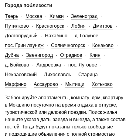
Города поблизости
Тверь
Москва
Химки
Зеленоград
Путилково
Красногорск
Лобня
Дмитров
Долгопрудный
Нахабино
д. Голубое
пос. Грин лаундж
Солнечногорск
Конаково
Дубна
Звенигород
Отрадное
Клин
д. Бойково
Андреевка
пос. Луговое
Некрасовский
Лихославль
Старица
Марфино
Ассаурово
Мытищи
Хотьково
Забронируйте апартаменты, комнату, дом, квартиру
в Мокшино посуточно на время отдыха в отпуске,
туристической или деловой поездки. Поиск жилья
начните указав даты заезда и выезда, а также состав
гостей. Тогда будут показаны только свободные
и подходящие объявления с полной стоимостью