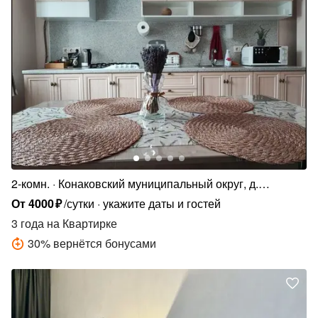
2-комн.
Конаковский муниципальный округ, д.
Мокшино, Рождественская ул. 12
От
4000
₽
/сутки
укажите даты и гостей
3 года
на Квартирке
30
%
вернётся бонусами