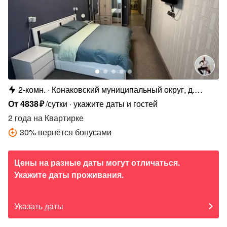
2-комн.
Конаковский муниципальный округ, д.
Мокшино, Полевая ул., 7
От
4838
₽
/сутки
укажите даты и гостей
2 года
на Квартирке
30
%
вернётся бонусами
Цены на разные даты могут отличаться.
Укажите даты проживания.
Указать даты