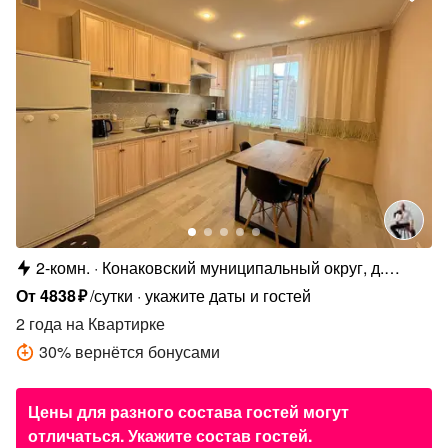
2-комн.
Конаковский муниципальный округ, д.
Мокшино, Норильский б-р, 10
От
4838
₽
/сутки
укажите даты и гостей
2 года
на Квартирке
30
%
вернётся бонусами
Цены для разного состава гостей могут
отличаться. Укажите состав гостей.