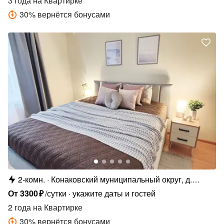
3 года
на Квартирке
30
%
вернётся бонусами
2-комн.
Конаковский муниципальный округ, д.
Мокшино, Солнечная ул., 81
От
3300
₽
/сутки
укажите даты и гостей
2 года
на Квартирке
30
%
вернётся бонусами