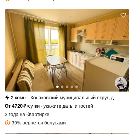
2-комн.
Конаковский муниципальный округ, д.
Мокшино, Солнечная ул., 92
От
4720
₽
/сутки
укажите даты и гостей
2 года
на Квартирке
30
%
вернётся бонусами