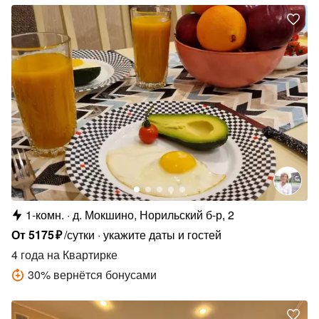
1-комн.
д. Мокшино, Норильский б-р, 2
От
5175
₽
/сутки
укажите даты и гостей
4 года
на Квартирке
30
%
вернётся бонусами