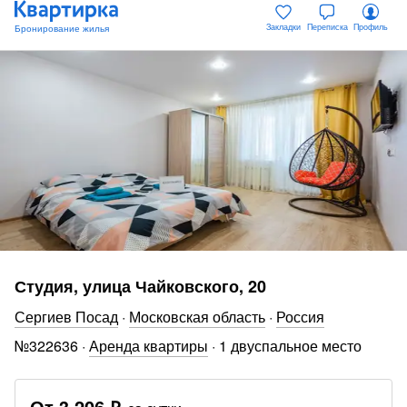
Закладки
Переписка
Профиль
Студия, улица Чайковского, 20
Сергиев Посад
·
Московская область
·
Россия
№
322636
·
Аренда квартиры
·
1 двуспальное место
От
3 206 ₽