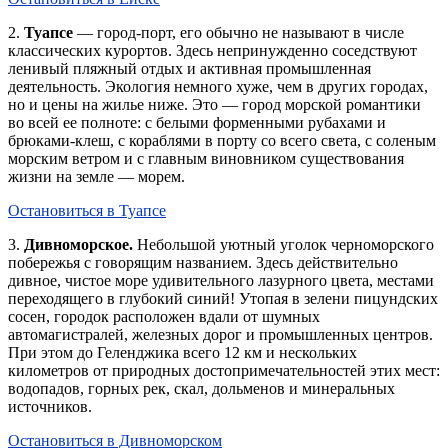
2.
Туапсе
— город-порт, его обычно не называют в числе
классических курортов. Здесь непринужденно соседствуют
ленивый пляжный отдых и активная промышленная
деятельность. Экология немного хуже, чем в других городах,
но и цены на жилье ниже. Это — город морской романтики
во всей ее полноте: с белыми форменными рубахами и
брюками-клеш, с кораблями в порту со всего света, с соленым
морским ветром и с главным виновником существования
жизни на земле — морем.
Остановиться в Туапсе
3.
Дивноморское.
Небольшой уютный уголок черноморского
побережья с говорящим названием. Здесь действительно
дивное, чистое море удивительного лазурного цвета, местами
переходящего в глубокий синий! Утопая в зелени пицундских
сосен, городок расположен вдали от шумных
автомагистралей, железных дорог и промышленных центров.
При этом до Геленджика всего 12 км и нескольких
километров от природных достопримечательностей этих мест:
водопадов, горных рек, скал, дольменов и минеральных
источников.
Остановиться в Дивноморском