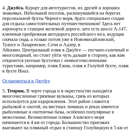
4.
Джубга.
Курорт для автотуристов, их друзей и хороших
знакомых. Небольшой поселок, раскинувшийся на берегах
персональной бухты Черного моря, будто специально создан
для отдыха самостоятельных путешественников! Здесь нет
аэропорта и станции железной дороги, зато есть шоссе А-147,
ключевая прибрежная автодорога российского юга, ведущая
сначала сюда, а только потом уже в Новомихайловский,
Туапсе и Лазаревское, Сочи и Адлер, в
Абхазию. Центральный пляж в Джубге — песчано-галечный и
многолюдный, но стоит уйти чуть дальше в сторону, как вам
откроются уютные бухточки с немногочисленными
туристами, например, пляж Ежик, пляж в Голубой бухте, пляж
в бухте Инал.
Остановиться в Джубге
5.
Темрюк.
В черте города и в окрестностях находятся
многочисленные грязевые вулканы, грязь из которых
используется для оздоровления. Этот район славится
рыбалкой и охотой, на местных лиманах и реках имеются
рыболовные и охотничьи базы, особенно популярные в
межсезонье. Великолепные пляжи Азовского моря
начинаются в 4 км от города. Большинство приезжих
выезжают на пляжный отдых в станицу Голубицкую в 5 км от