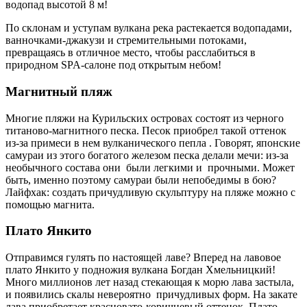
водопад высотой 8 м!
По склонам и уступам вулкана река растекается водопадами,
ванночками-джакузи и стремительными потоками,
превращаясь в отличное место, чтобы расслабиться в
природном SPA-салоне под открытым небом!
Магнитный пляж
Многие пляжи на Курильских островах состоят из черного
титаново-магнитного песка. Песок приобрел такой оттенок
из-за примеси в нем вулканического пепла . Говорят, японские
самураи из этого богатого железом песка делали мечи: из-за
необычного состава они были легкими и прочными. Может
быть, именно поэтому самураи были непобедимы в бою?
Лайфхак: создать причудливую скульптуру на пляже можно с
помощью магнита.
Плато Янкито
Отправимся гулять по настоящей лаве? Вперед на лавовое
плато Янкито у подножия вулкана Богдан Хмельницкий!
Много миллионов лет назад стекающая к морю лава застыла,
и появились скалы невероятно причудливых форм. На закате
лава приобретает красновато-коричневый оттенок. Плато