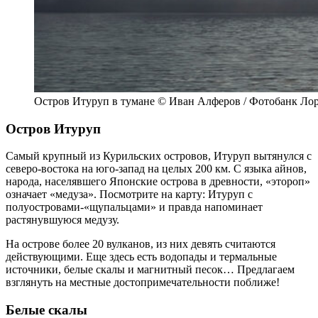
Остров Итуруп в тумане © Иван Алферов / Фотобанк Ло
Остров Итуруп
Самый крупный из Курильских островов, Итуруп вытянулся с
северо-востока на юго-запад на целых 200 км. С языка айнов,
народа, населявшего Японские острова в древности, «этороп»
означает «медуза». Посмотрите на карту: Итуруп с
полуостровами-«щупальцами» и правда напоминает
растянувшуюся медузу.
На острове более 20 вулканов, из них девять считаются
действующими. Еще здесь есть водопады и термальные
источники, белые скалы и магнитный песок… Предлагаем
взглянуть на местные достопримечательности поближе!
Белые скалы