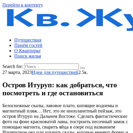
Перейти к контенту
Путешествия
Приём гостей
О Квартирке
Поиск жилья
Search for:
27 марта, 2023
Идеи для путешествий
2.5к.
Остров Итуруп: как добраться, что
посмотреть и где остановиться
Белоснежные скалы, лавовое плато, кипящие водоемы и
магнитный пляж… Нет, это не инопланетный пейзаж, это
остров Итуруп
на Дальнем Востоке. Сделать фантастические
фото на фоне красноватой лавы, построить песочный замок с
помощью магнита, сварить яйца в озере под названием
Изумрудное око или изучить скалы, которые меняют форму и