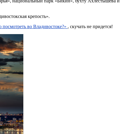
орья», национальный парк «Бикин», бухту Ахлестышева и
дивостокская крепость».
о посмотреть во Владивостоке?»
, скучать не придется!