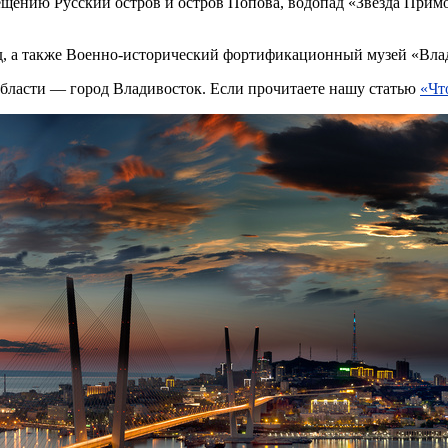
ещению Русский остров и остров Попова, водопад «Звезда Прим
ьд, а также Военно-исторический фортификационный музей «Вла
области — город Владивосток. Если прочитаете нашу статью
«Чт