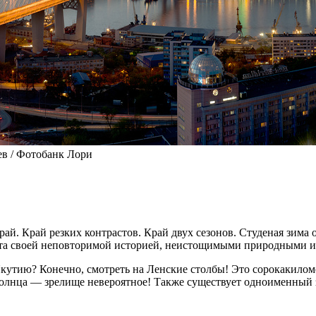
ев / Фотобанк Лори
й. Край резких контрастов. Край двух сезонов. Студеная зима о
огата своей неповторимой историей, неистощимыми природными
кутию? Конечно, смотреть на Ленские столбы! Это сорокакиломе
 солнца — зрелище невероятное! Также существует одноименный