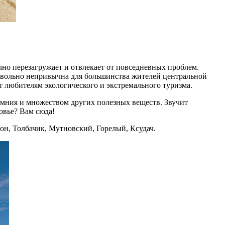
чно перезагружает и отвлекает от повседневных проблем.
овольно непривычна для большинства жителей центральной
т любителям экологического и экстремального туризма.
емния и множеством других полезных веществ. Звучит
овье? Вам сюда!
он, Толбачик, Мутновский, Горелый, Ксудач.