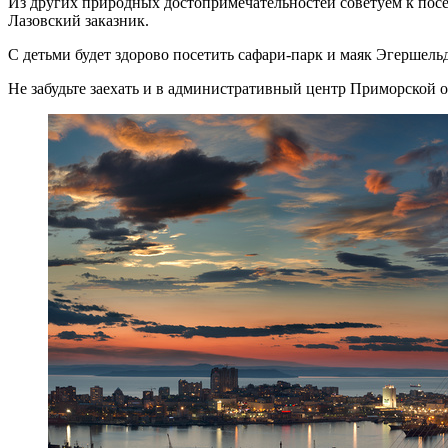
Из других природных достопримечательностей советуем к пос
Лазовский заказник.
С детьми будет здорово посетить сафари-парк и маяк Эгершел
Не забудьте заехать и в административный центр Приморской 