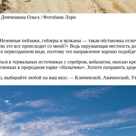
© Демчишина Ольга / Фотобанк Лори
 Неземные пейзажи, гейзеры и вулканы — такая обстановка отли
и это все происходит со мной?» Ведь окружающая местность д
 в первозданном виде, поэтому это направление хорошо подойде
ься в термальных источниках с серебром, кобальтом, окисью кр
точниках в природном парке «Налычево». Хотите поправить здор
во, выбирайте любой на ваш вкус — Ключевской, Авачинский, Уз