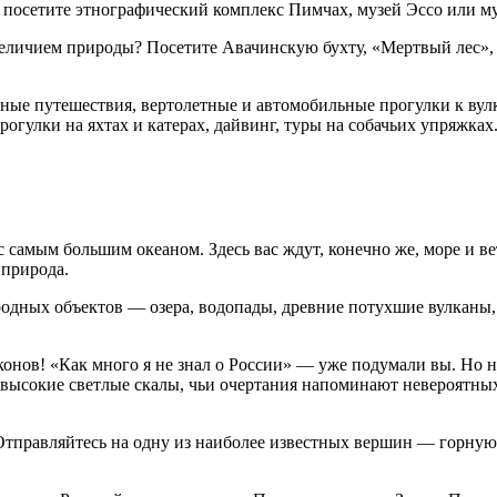
 посетите этнографический комплекс Пимчах, музей Эссо или м
 величием природы? Посетите Авачинскую бухту, «Мертвый лес»,
ные путешествия, вертолетные и автомобильные прогулки к вулк
огулки на яхтах и катерах, дайвинг, туры на собачьих упряжках
 самым большим океаном. Здесь вас ждут, конечно же, море и в
 природа.
родных объектов — озера, водопады, древние потухшие вулканы
конов! «Как много я не знал о России» — уже подумали вы. Но 
высокие светлые скалы, чьи очертания напоминают невероятных
Отправляйтесь на одну из наиболее известных вершин — горную