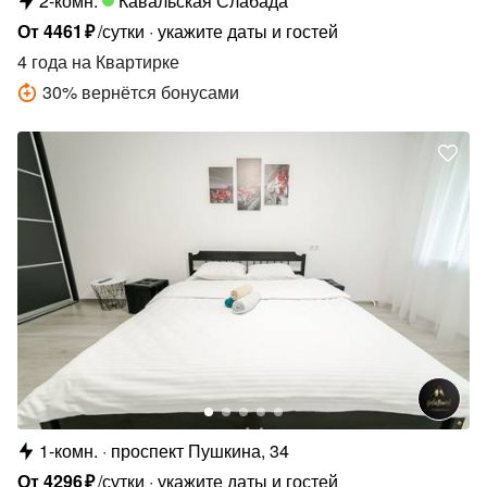
2-комн.
Кавальская Слабада
От
4461
₽
/сутки
укажите даты и гостей
4 года
на Квартирке
30
%
вернётся бонусами
1-комн.
проспект Пушкина, 34
От
4296
₽
/сутки
укажите даты и гостей