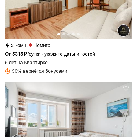
2-комн.
Немига
От
5315
₽
/сутки
укажите даты и гостей
5 лет
на Квартирке
30
%
вернётся бонусами