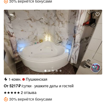
30
%
вернётся бонусами
1-комн.
Пушкинская
От
5217
₽
/сутки
укажите даты и гостей
2 отзыва
30
%
вернётся бонусами