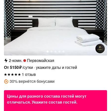
2-комн.
Первомайская
От
5150
₽
/сутки
укажите даты и гостей
1 отзыв
30
%
вернётся бонусами
Цены для разного состава гостей могут
отличаться. Укажите состав гостей.