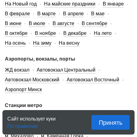
На Новый год
На майские праздники
В январе
В феврале
В марте
В апреле
В мае
В июне
В июле
В августе
В сентябре
В октябре
В ноябре
В декабре
На лето
На осень
На зиму
На весну
Аэропорты, вокзалы, порты
ЖД вокзал
Автовокзал Центральный
Автовокзал Московский
Автовокзал Восточный
Аэропорт Минск
Станции метро
м. Пролетарская
м. Уручье
Сайт использует куки
Принять
По правилам
м. Борисовский тракт
м. Октябрьская
м. Михалово
м. Каменная Горка