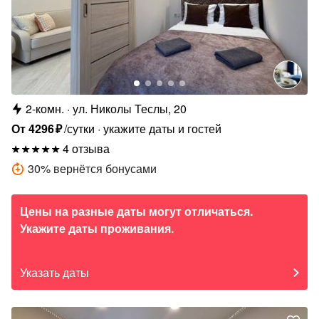
2-комн.
ул. Николы Теслы, 20
От
4296
₽
/сутки
укажите даты и гостей
4 отзыва
30
%
вернётся бонусами
Цены на разные даты могут отличаться.
Укажите даты проживания.
Указать даты