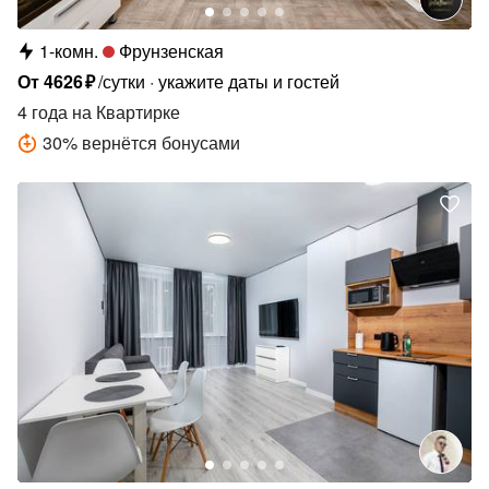
1-комн.
Фрунзенская
От
4626
₽
/сутки
укажите даты и гостей
4 года
на Квартирке
30
%
вернётся бонусами