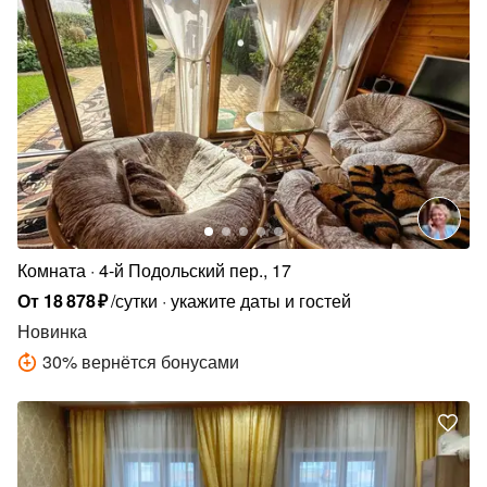
Комната
4-й Подольский пер., 17
От
18
878
₽
/сутки
укажите даты и гостей
Новинка
30
%
вернётся бонусами