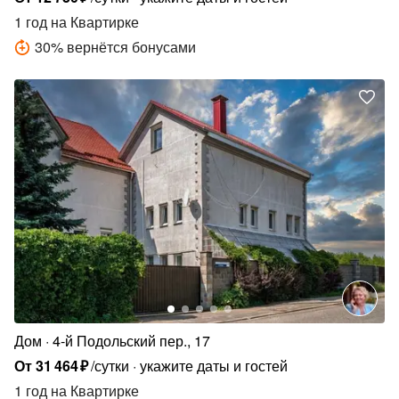
1 год
на Квартирке
30
%
вернётся бонусами
Дом
4-й Подольский пер., 17
От
31
464
₽
/сутки
укажите даты и гостей
1 год
на Квартирке