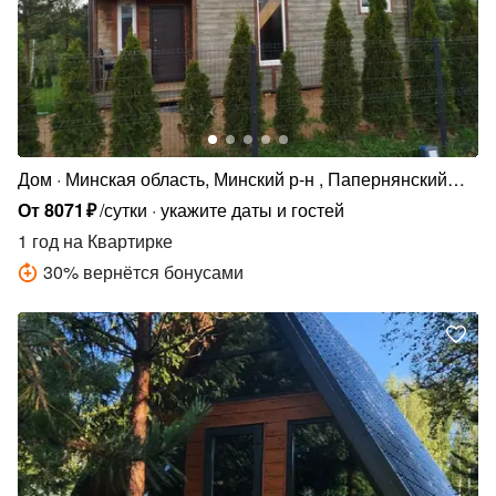
Дом
Минская область, Минский р-н , Папернянский
сельсовет, СТ Черница, 307
От
8071
₽
/сутки
укажите даты и гостей
1 год
на Квартирке
30
%
вернётся бонусами