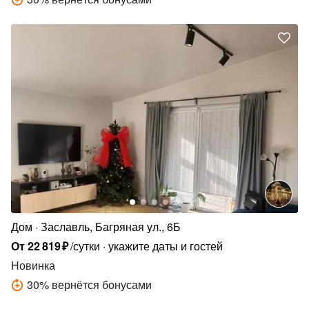
Дом
Заславль, Багряная ул., 6Б
От
22
819
₽
/сутки
укажите даты и гостей
Новинка
30
%
вернётся бонусами