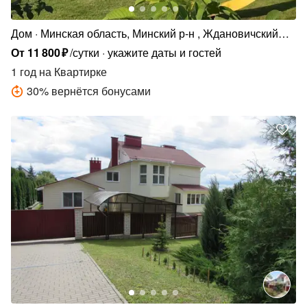
Дом
Минская область, Минский р-н , Ждановичский
сельсовет, агрогородок Ратомка, Красивая ул., 17
От
11
800
₽
/сутки
укажите даты и гостей
1 год
на Квартирке
30
%
вернётся бонусами