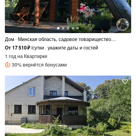
Дом
Минская область, садовое товарищество
Надежда
От
17
510
₽
/сутки
укажите даты и гостей
1 год
на Квартирке
30
%
вернётся бонусами