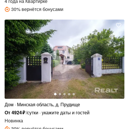
4 года
на Квартирке
30
%
вернётся бонусами
Дом
Минская область, д. Прудище
От
4924
₽
/сутки
укажите даты и гостей
Новинка
30
%
вернётся бонусами