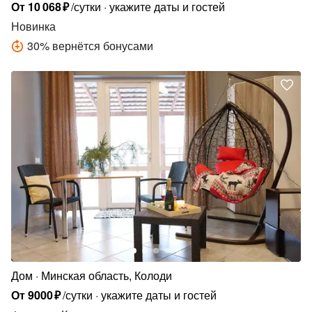
сельсовет, д. Новашино, ул. Новаш, 158
От
10
068
₽
/сутки
укажите даты и гостей
Новинка
30
%
вернётся бонусами
Дом
Минская область, Колоди
От
9000
₽
/сутки
укажите даты и гостей