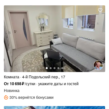
Комната
4-й Подольский пер., 17
От
10
698
₽
/сутки
укажите даты и гостей
Новинка
30
%
вернётся бонусами