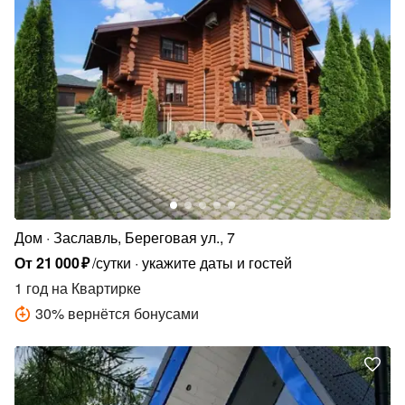
Дом
Заславль, Береговая ул., 7
От
21
000
₽
/сутки
укажите даты и гостей
1 год
на Квартирке
30
%
вернётся бонусами