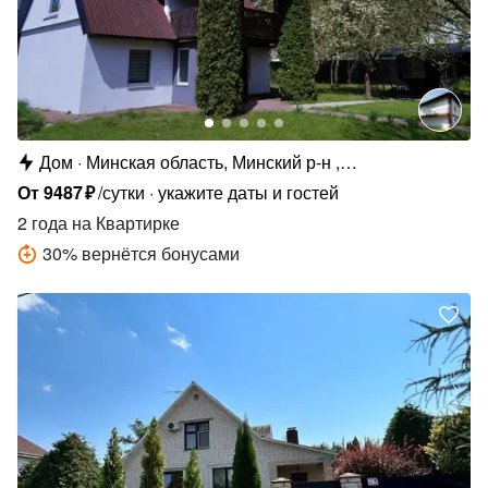
Дом
Минская область, Минский р-н ,
Луговослободской сельсовет, СТ Спутник, 158
От
9487
₽
/сутки
укажите даты и гостей
2 года
на Квартирке
30
%
вернётся бонусами