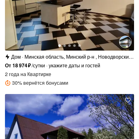
Дом
Минская область, Минский р-н , Новодворский
сельсовет, д. Королищевичи, Центральная ул.,
От
18
974
₽
/сутки
укажите даты и гостей
88
2 года
на Квартирке
30
%
вернётся бонусами