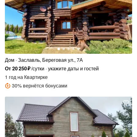
Дом
Заславль, Береговая ул., 7А
От
20
250
₽
/сутки
укажите даты и гостей
1 год
на Квартирке
30
%
вернётся бонусами