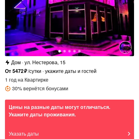
Дом
ул. Нестерова, 15
От
5472
₽
/сутки
укажите даты и гостей
1 год
на Квартирке
30
%
вернётся бонусами
Цены на разные даты могут отличаться.
Укажите даты проживания.
Указать даты