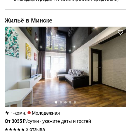
Жильё в Минске
1-комн.
Молодежная
От
3035
₽
/сутки
укажите даты и гостей
2 отзыва