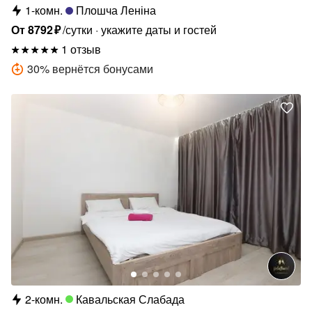
1-комн.
Плошча Леніна
От
8792
₽
/сутки
укажите даты и гостей
1 отзыв
30
%
вернётся бонусами
2-комн.
Кавальская Слабада