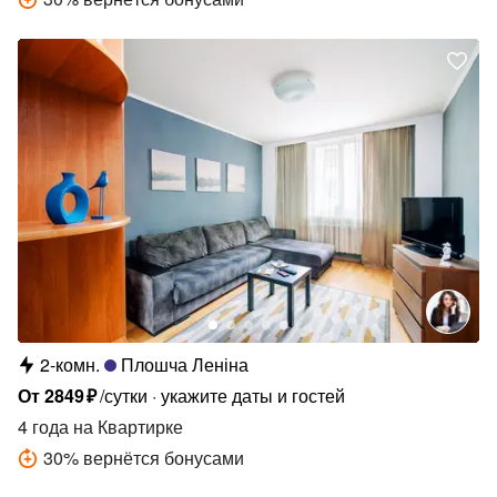
2-комн.
Плошча Леніна
От
2849
₽
/сутки
укажите даты и гостей
4 года
на Квартирке
30
%
вернётся бонусами