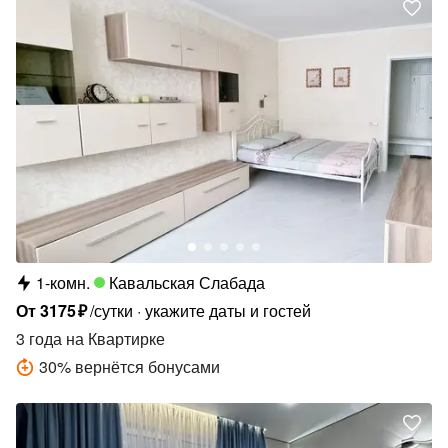
1-комн.
Кавальская Слабада
От
3175
₽
/сутки
укажите даты и гостей
3 года
на Квартирке
30
%
вернётся бонусами