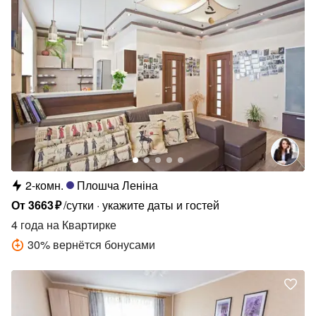
2-комн.
Плошча Леніна
От
3663
₽
/сутки
укажите даты и гостей
4 года
на Квартирке
30
%
вернётся бонусами