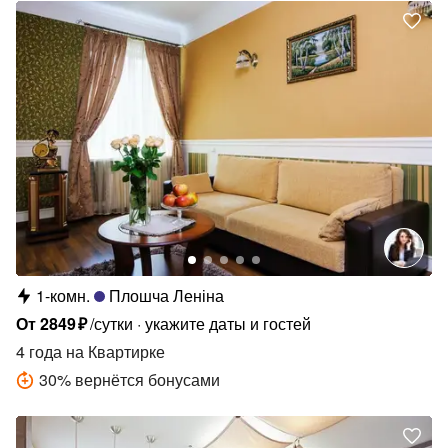
1-комн.
Плошча Леніна
От
2849
₽
/сутки
укажите даты и гостей
4 года
на Квартирке
30
%
вернётся бонусами