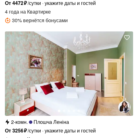
От
4472
₽
/сутки
укажите даты и гостей
4 года
на Квартирке
30
%
вернётся бонусами
2-комн.
Плошча Леніна
От
3256
₽
/сутки
укажите даты и гостей