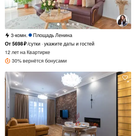
3-комн.
Площадь Ленина
От
5698
₽
/сутки
укажите даты и гостей
12 лет
на Квартирке
30
%
вернётся бонусами