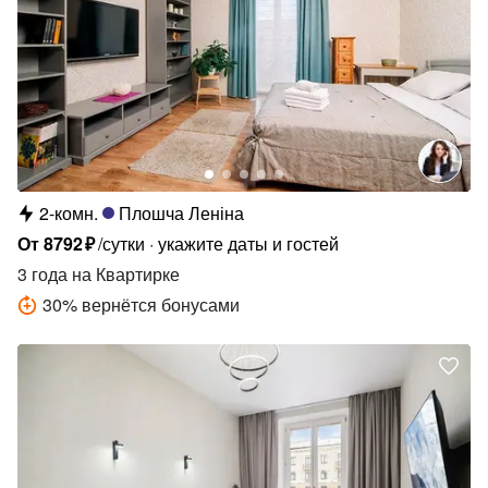
2-комн.
Плошча Леніна
От
8792
₽
/сутки
укажите даты и гостей
3 года
на Квартирке
30
%
вернётся бонусами