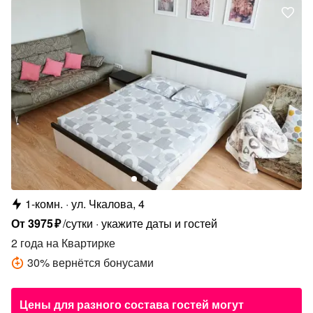
1-комн.
ул. Чкалова, 4
От
3975
₽
/сутки
укажите даты и гостей
2 года
на Квартирке
30
%
вернётся бонусами
Цены для разного состава гостей могут