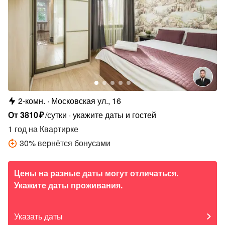
2-комн.
Московская ул., 16
От
3810
₽
/сутки
укажите даты и гостей
1 год
на Квартирке
30
%
вернётся бонусами
Цены на разные даты могут отличаться.
Укажите даты проживания.
Указать даты