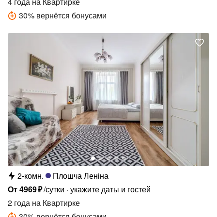
4 года
на Квартирке
30
%
вернётся бонусами
2-комн.
Плошча Леніна
От
4969
₽
/сутки
укажите даты и гостей
2 года
на Квартирке
30
%
вернётся бонусами