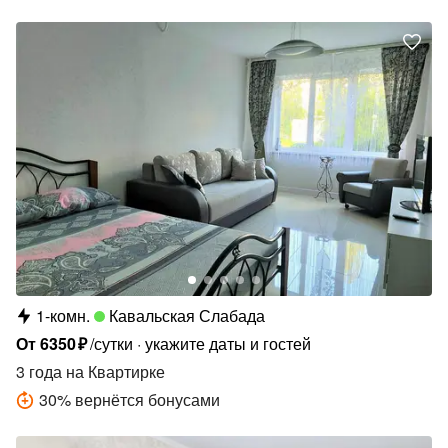
1-комн.
Кавальская Слабада
От
6350
₽
/сутки
укажите даты и гостей
3 года
на Квартирке
30
%
вернётся бонусами