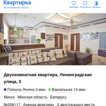
Закладки
Переписка
Профиль
Двухкомнатная квартира, Ленинградская
улица, 3
Плошча Леніна
3 мин
.
Вакзальная
13 мин
.
Минск
·
Минская область
·
Беларусь
№
328117
·
Аренда квартиры
·
2 двуспальных места