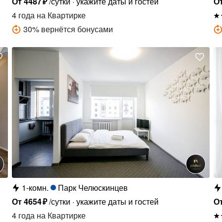
От
4487
₽
/сутки
укажите даты и гостей
О
4 года
на Квартирке
30
%
вернётся бонусами
1-комн.
Парк Челюскинцев
От
4654
₽
/сутки
укажите даты и гостей
О
4 года
на Квартирке