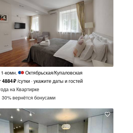
1-комн.
Октябрьская/Купаловская
т
4884
₽
/сутки
укажите даты и гостей
года
на Квартирке
30
%
вернётся бонусами