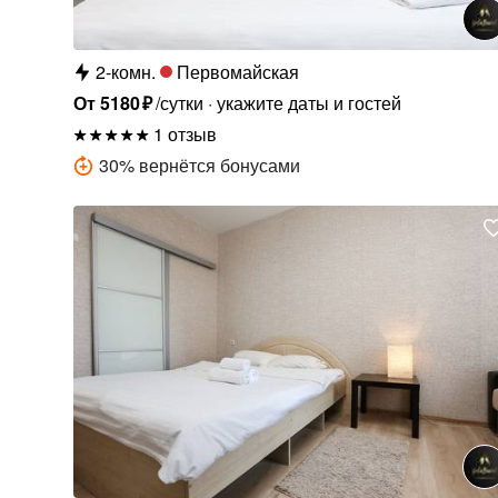
2-комн.
Первомайская
От
5180
₽
/сутки
укажите даты и гостей
1 отзыв
30
%
вернётся бонусами