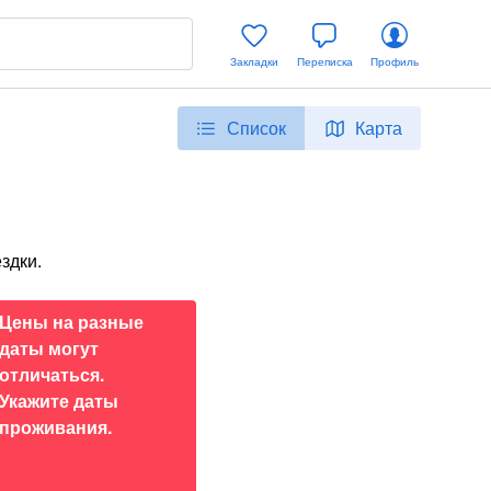
Закладки
Переписка
Профиль
Список
Карта
здки.
Цены на разные
даты могут
отличаться.
Укажите даты
проживания.