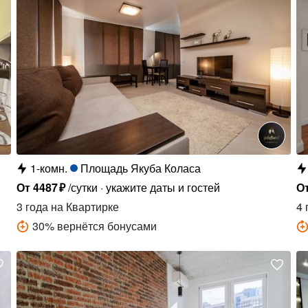
1-комн.
Площадь Якуба Коласа
От
4487
₽
/сутки
укажите даты и гостей
О
3 года
на Квартирке
4 
30
%
вернётся бонусами