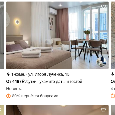
1-комн.
ул. Игоря Лученка, 15
От
4487
₽
/сутки
укажите даты и гостей
О
Новинка
4 
30
%
вернётся бонусами