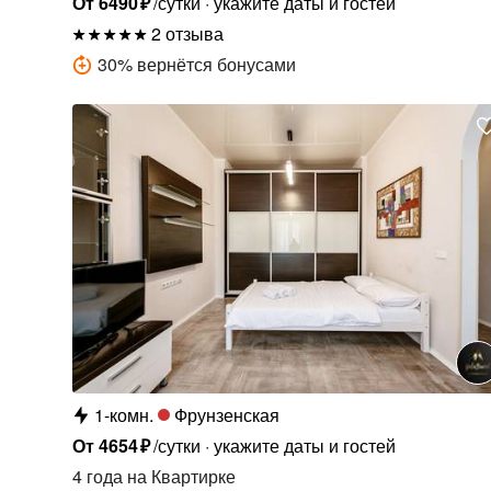
От
6490
₽
/сутки
укажите даты и гостей
2 отзыва
30
%
вернётся бонусами
1-комн.
Фрунзенская
От
4654
₽
/сутки
укажите даты и гостей
4 года
на Квартирке