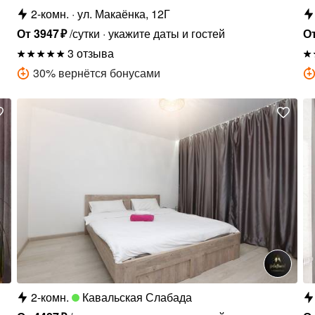
2-комн.
ул. Макаёнка, 12Г
От
3947
₽
/сутки
укажите даты и гостей
О
3 отзыва
30
%
вернётся бонусами
2-комн.
Кавальская Слабада