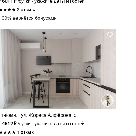
т
6011
₽
/сутки
укажите даты и гостей
2 отзыва
30
%
вернётся бонусами
1-комн.
ул. Жореса Алфёрова, 5
т
4612
₽
/сутки
укажите даты и гостей
1 отзыв