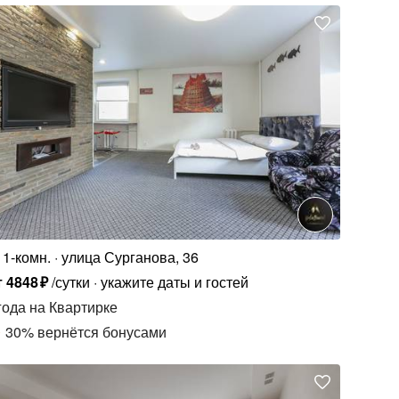
1-комн.
улица Сурганова, 36
т
4848
₽
/сутки
укажите даты и гостей
года
на Квартирке
30
%
вернётся бонусами