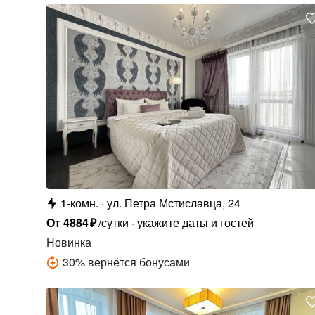
1-комн.
ул. Петра Мстиславца, 24
От
4884
₽
/сутки
укажите даты и гостей
Новинка
30
%
вернётся бонусами