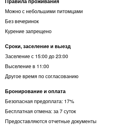
ДОПУСКАЕТСЯ.
Правила проживания
Домашние животные по запросу.
Можно с небольшими питомцами
Будем рады видеть Вас в качестве наших гостей.
Без вечеринок
Для бронирования квартиры нужен задаток. После
Курение запрещено
задатка мы закрываем даты в календаре на нужные
вам даты и ждем вас в гости! При заселении - нужен
Сроки, заселение и выезд
документ, удостоверяющий личность.
Заселение с 15:00 до 23:00
Возможен трансфер из аэропорта и ЖД вокзала по
Выселение в 11:00
предварительной договорённости.
Другое время по согласованию
Предоставляем отчётные документы.
При занятости данной квартиры на требуемый период
Бронирование и оплата
подберем альтернативный вариант. У нас как Дома!
Безопасная предоплата: 17%
Бесплатная отмена: за 7 суток
Предоставляются отчетные документы