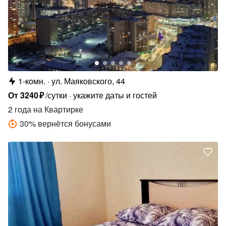
1-комн.
ул. Маяковского, 44
От
3240
₽
/сутки
укажите даты и гостей
2 года
на Квартирке
30
%
вернётся бонусами