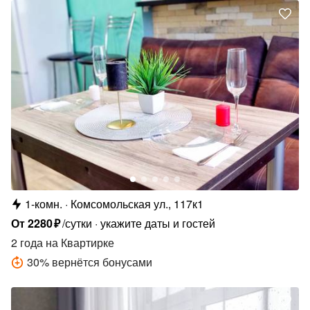
1-комн.
Комсомольская ул., 117к1
От
2280
₽
/сутки
укажите даты и гостей
2 года
на Квартирке
30
%
вернётся бонусами