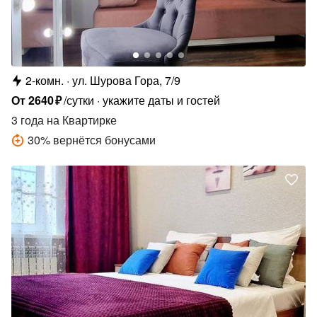
2-комн.
ул. Шурова Гора, 7/9
От
2640
₽
/сутки
укажите даты и гостей
3 года
на Квартирке
30
%
вернётся бонусами