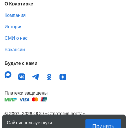
О Квартирке
Компания
История
СМИ о нас
Вакансии
Будьте с нами
Платежи защищены
© 2007–
2026
ООО «Стратегия роста»
,
зарегистрированный товарный знак «Квартирка».
Сайт использует куки
Принять
Правовая информация