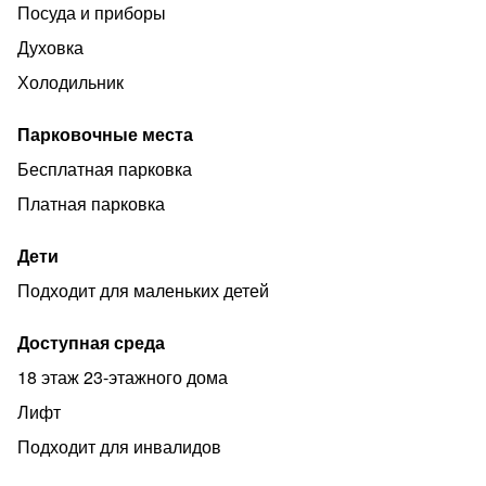
Посуда и приборы
Есть всё необходимое для комфортного проживания.
Духовка
Фен, Утюг, кондиционер, телевизор, музыка, 4
спальных места, микроволновая печь,
Холодильник
холодильник,электрочайник.
Парковочные места
Бесплатная и платная парковка!
Бесплатная парковка
✔️В ПЕШЕЙ ДОСТУПНОСТИ находятся:
Платная парковка
✔️ТЦ ОБЛАКА
✔️ КИНОТЕАТР "СИНЕМА 5"
Дети
✔️ СУПЕРМАРКЕТ "МАГНИТ"
Подходит для маленьких детей
✔️"КБ"
Доступная среда
✔️ЦЕНТР города(5 мин)
18 этаж 23-этажного дома
✔️Пляж
Лифт
✔️Летный городок
Подходит для инвалидов
Можно уехать в любую точку города Энгельса. И
Саратов!