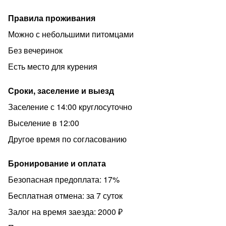
Разрешено устраивать вечеринки в барах и
Правила проживания
ресторанах, но не у нас!
Можно с небольшими питомцами
За порядок и сохранность имущества при заселении
Без вечеринок
беру залог 2000 руб, возвращаю при выезде.
Есть место для курения
Сроки, заселение и выезд
Заселение с 14:00 круглосуточно
Выселение в 12:00
Другое время по согласованию
Бронирование и оплата
Безопасная предоплата: 17%
Бесплатная отмена: за 7 суток
Залог на время заезда: 2000 ₽