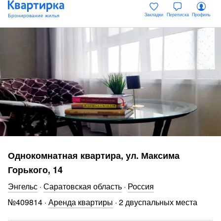
Закладки
Переписка
Профиль
Однокомнатная квартира, ул. Максима
Горького, 14
Энгельс
·
Саратовская область
·
Россия
№
409814
·
Аренда квартиры
·
2 двуспальных места