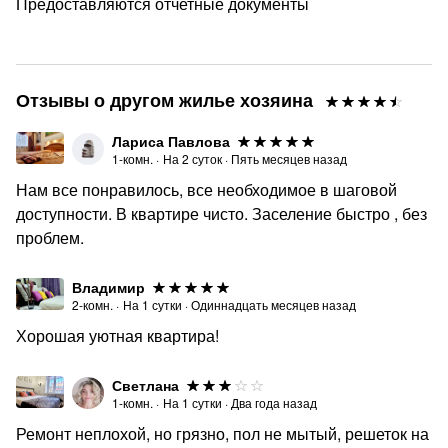
Предоставляются отчетные документы
Отзывы о другом жилье хозяина
Лариса Павлова
1-комн.
·
На
2
суток
·
Пять месяцев назад
Нам все понравилось, все необходимое в шаговой
доступности. В квартире чисто. Заселение быстро , без
проблем.
Владимир
2-комн.
·
На
1
сутки
·
Одиннадцать месяцев назад
Хорошая уютная квартира!
Светлана
1-комн.
·
На
1
сутки
·
Два года назад
Ремонт неплохой, но грязно, пол не мытый, решеток на