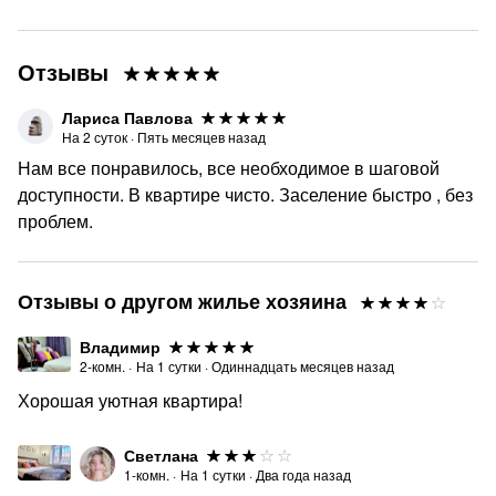
Отзывы
Лариса Павлова
На
2
суток
·
Пять месяцев назад
Нам все понравилось, все необходимое в шаговой
доступности. В квартире чисто. Заселение быстро , без
проблем.
Отзывы о другом жилье хозяина
Владимир
2-комн.
·
На
1
сутки
·
Одиннадцать месяцев назад
Хорошая уютная квартира!
Светлана
1-комн.
·
На
1
сутки
·
Два года назад