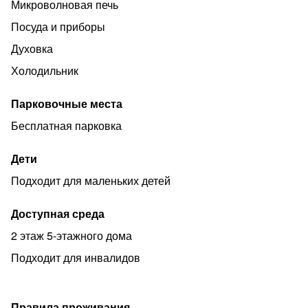
Микроволновая печь
электрочайник,мультиварка, посудомоечная машина.
Посуда и приборы
Бесплатная и платная парковка! Бесплатный Wi-Fi.
Духовка
В ПЕШЕЙ ДОСТУПНОСТИ находятся:
Холодильник
✔️ТЦ ОБЛАКА
Парковочные места
✔️КИНОТЕАТР "СИНЕМА 5"
Бесплатная парковка
✔️СУПЕРМАРКЕТ "МАГНИТ"
✔️ "КБ"
Дети
✔️ЦЕНТР города(5 мин)
Подходит для маленьких детей
✔️Пляж
Доступная среда
Можно уехать в любую точку города Энгельса. И
Саратов!
2 этаж 5-этажного дома
Разрешено устраивать вечеринки в барах и
Подходит для инвалидов
ресторанах, но не у нас.
За порядок и сохранность имущества при заселении
Правила проживания