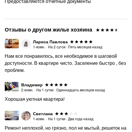
Предоставляются отчетные документы
Отзывы о другом жилье хозяина
Лариса Павлова
1-комн.
·
На
2
суток
·
Пять месяцев назад
Нам все понравилось, все необходимое в шаговой
доступности. В квартире чисто. Заселение быстро , без
проблем.
Владимир
2-комн.
·
На
1
сутки
·
Одиннадцать месяцев назад
Хорошая уютная квартира!
Светлана
1-комн.
·
На
1
сутки
·
Два года назад
Ремонт неплохой, но грязно, пол не мытый, решеток на