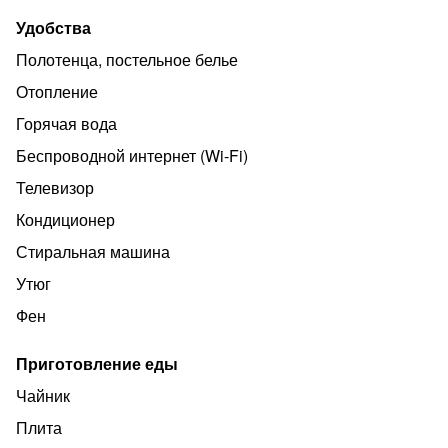
✔️Заезд с 14:00
Удобства
Полотенца, постельное белье
✔️Расчетный час в 12:00
Отопление
Горячая вода
Удобные , чистые однокомнатные аппартаменты . Есть
Беспроводной интернет (Wi‑Fi)
всё необходимое для комфортного проживания.
Телевизор
Кондиционер
кондиционер, телевизор, музыка, 2 спальных места,
Стиральная машина
микроволновая печь, холодильник,
Утюг
Фен
Электрочайник
Приготовление еды
Бесплатная и платная парковка! Бесплатный Wi-Fi.
Чайник
​Можно с ЖИВОТНЫМИ за ОТДЕЛЬНУЮ ПЛАТУ!
Плита