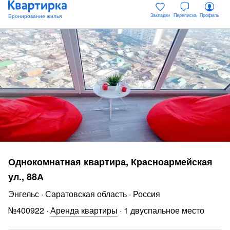
Закладки
Переписка
Профиль
Однокомнатная квартира, Красноармейская
ул., 88А
Энгельс
·
Саратовская область
·
Россия
№
400922
·
Аренда квартиры
·
1 двуспальное место