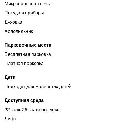
В ПЕШЕЙ ДОСТУПНОСТИ находятся:
Микроволновая печь
Посуда и приборы
✔️ТЦ ОБЛАКА
Духовка
Холодильник
✔️КИНОТЕАТР "СИНЕМА 5"
Парковочные места
Бесплатная парковка
✔️СУПЕРМАРКЕТ "МАГНИТ"
Платная парковка
✔️ "КБ"
Дети
Подходит для маленьких детей
✔️ЦЕНТР города(5 мин)
Доступная среда
22 этаж 25-этажного дома
✔️Пляж
Лифт