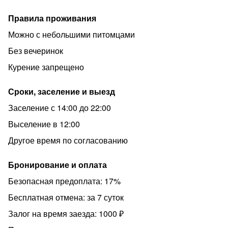
Можно уехать в любую точку города Энгельса. И
Саратов!
Правила проживания
Можно с небольшими питомцами
Разрешено устраивать вечеринки в барах и
Без вечеринок
ресторанах, но не у нас.
Курение запрещено
Сроки, заселение и выезд
✅Залог в размере 1000 руб за ключи
Заселение с 14:00 до 22:00
Выселение в 12:00
Другое время по согласованию
Бронирование и оплата
Безопасная предоплата: 17%
Бесплатная отмена: за 7 суток
Залог на время заезда: 1000 ₽