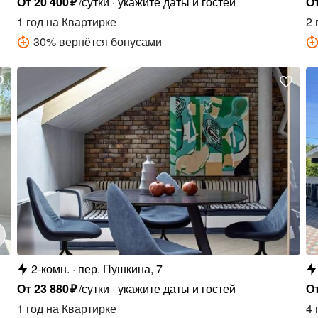
От
20
400
₽
/сутки
укажите даты и гостей
О
1 год
на Квартирке
2 
30
%
вернётся бонусами
2-комн.
пер. Пушкина, 7
От
23
880
₽
/сутки
укажите даты и гостей
О
1 год
на Квартирке
4 