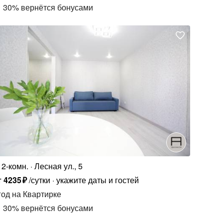
30
%
вернётся бонусами
2-комн.
Лесная ул., 5
т
4235
₽
/сутки
укажите даты и гостей
год
на Квартирке
30
%
вернётся бонусами