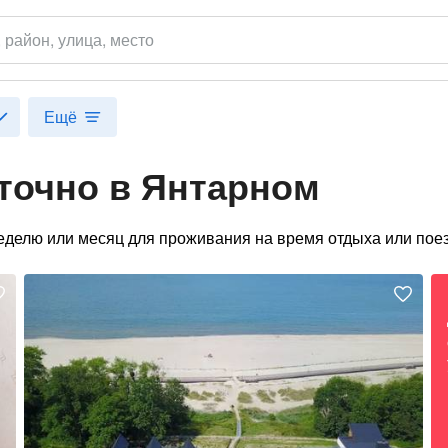
,
район
, улица, место
Ещё
точно в Янтарном
еделю или месяц для проживания на время отдыха или поез