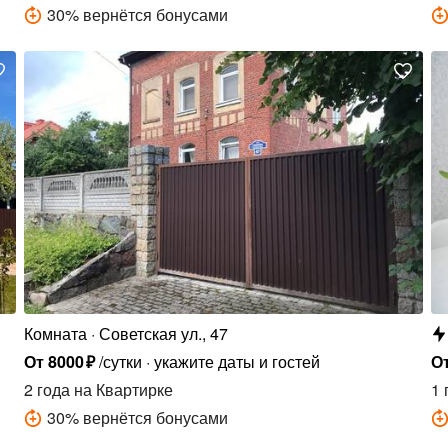
30
%
вернётся бонусами
Комната
Советская ул., 47
От
8000
₽
/сутки
укажите даты и гостей
О
2 года
на Квартирке
1 
30
%
вернётся бонусами