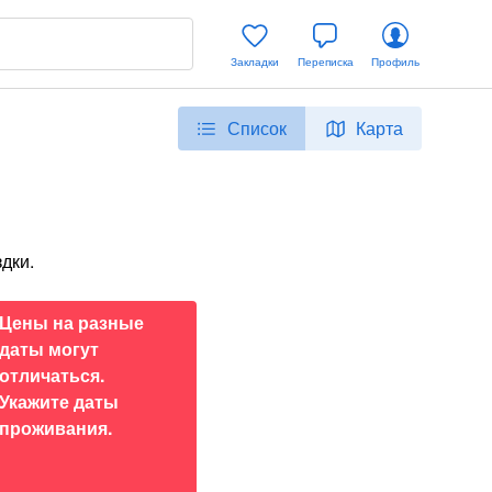
Закладки
Переписка
Профиль
Список
Карта
дки.
Цены на разные
даты могут
отличаться.
Укажите даты
проживания.