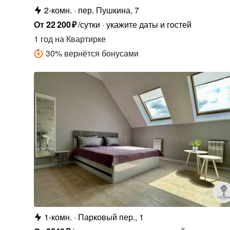
2-комн.
пер. Пушкина, 7
От
22
200
₽
/сутки
укажите даты и гостей
1 год
на Квартирке
30
%
вернётся бонусами
1-комн.
Парковый пер., 1