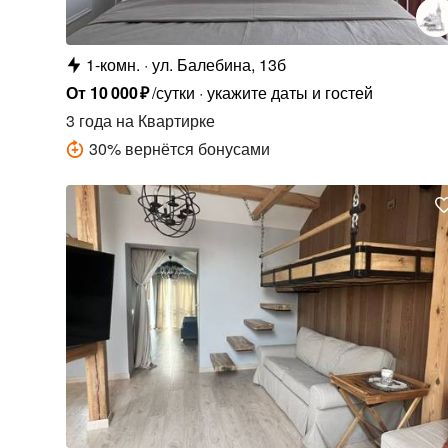
1-комн.
ул. Балебина, 13б
От
10
000
₽
/сутки
укажите даты и гостей
3 года
на Квартирке
30
%
вернётся бонусами