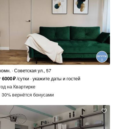
комн.
Советская ул., 57
т
6000
₽
/сутки
укажите даты и гостей
год
на Квартирке
30
%
вернётся бонусами