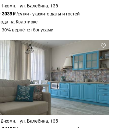
1-комн.
ул. Балебина, 13б
т
3039
₽
/сутки
укажите даты и гостей
года
на Квартирке
30
%
вернётся бонусами
2-комн.
ул. Балебина, 13б