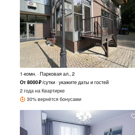
1-комн.
Парковая ал., 2
От
8000
₽
/сутки
укажите даты и гостей
2 года
на Квартирке
30
%
вернётся бонусами