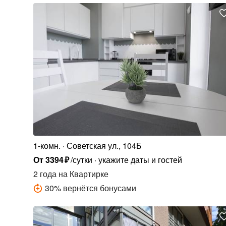
1-комн.
Советская ул., 104Б
От
3394
₽
/сутки
укажите даты и гостей
2 года
на Квартирке
30
%
вернётся бонусами