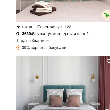
1-комн.
Советская ул., 122
От
3630
₽
/сутки
укажите даты и гостей
1 год
на Квартирке
30
%
вернётся бонусами