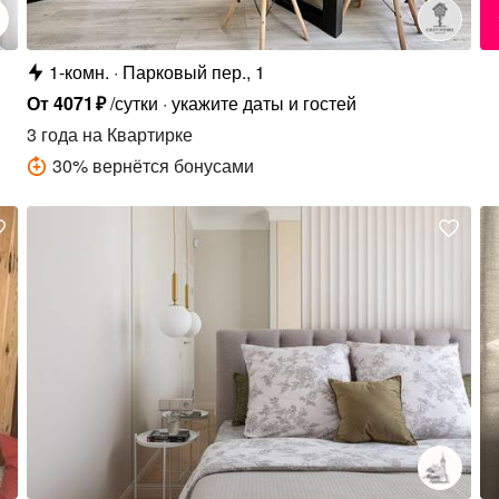
1-комн.
Парковый пер., 1
От
4071
₽
/сутки
укажите даты и гостей
3 года
на Квартирке
30
%
вернётся бонусами