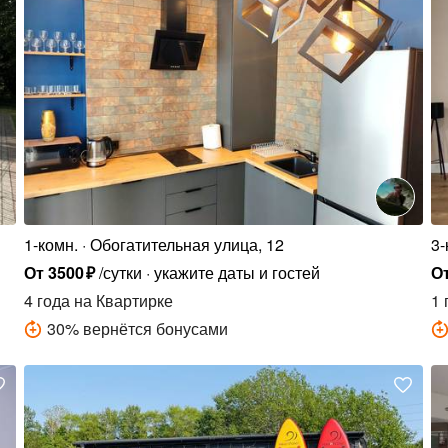
1-комн.
Обогатительная улица, 12
3-
От
3500
₽
/сутки
укажите даты и гостей
О
4 года
на Квартирке
1 
30
%
вернётся бонусами