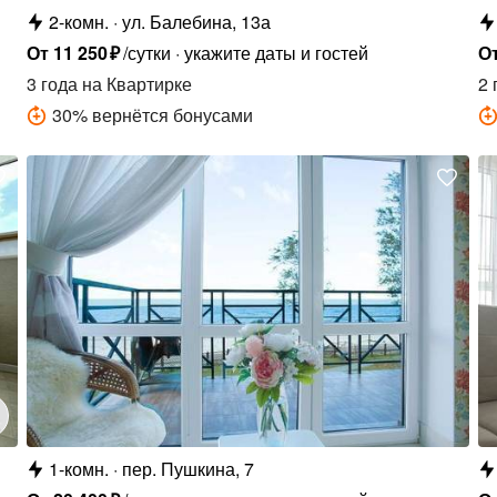
2-комн.
ул. Балебина, 13а
От
11
250
₽
/сутки
укажите даты и гостей
О
3 года
на Квартирке
2 
30
%
вернётся бонусами
1-комн.
пер. Пушкина, 7