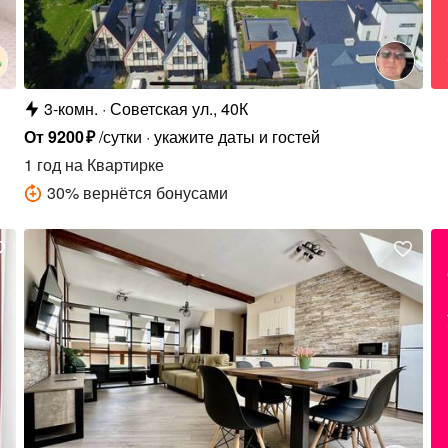
3-комн.
Советская ул., 40К
От
9200
₽
/сутки
укажите даты и гостей
1 год
на Квартирке
30
%
вернётся бонусами