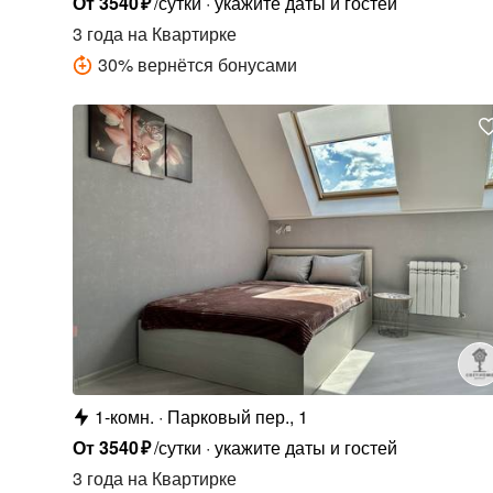
От
3540
₽
/сутки
укажите даты и гостей
3 года
на Квартирке
30
%
вернётся бонусами
1-комн.
Парковый пер., 1
От
3540
₽
/сутки
укажите даты и гостей
3 года
на Квартирке