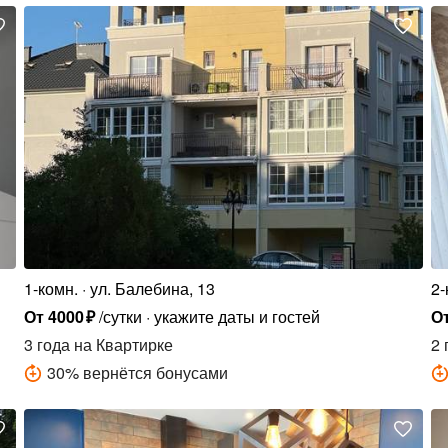
1-комн.
ул. Балебина, 13
2-
От
4000
₽
/сутки
укажите даты и гостей
О
3 года
на Квартирке
2 
30
%
вернётся бонусами