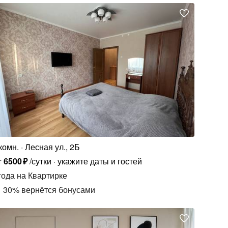
комн.
Лесная ул., 2Б
т
6500
₽
/сутки
укажите даты и гостей
года
на Квартирке
30
%
вернётся бонусами