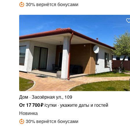
30
%
вернётся бонусами
Дом
Заозёрная ул., 109
От
17
700
₽
/сутки
укажите даты и гостей
Новинка
30
%
вернётся бонусами