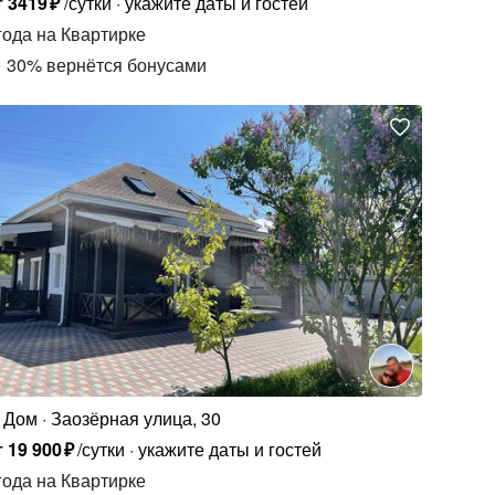
т
3419
₽
/сутки
укажите даты и гостей
года
на Квартирке
30
%
вернётся бонусами
Дом
Заозёрная улица, 30
т
19
900
₽
/сутки
укажите даты и гостей
года
на Квартирке