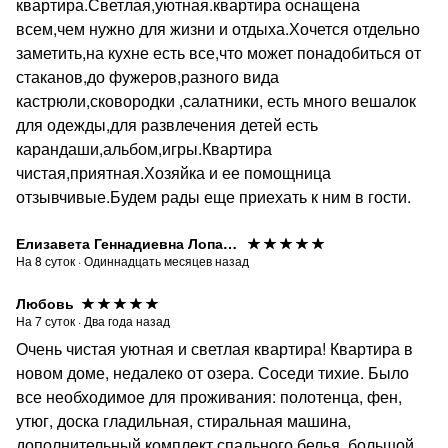
квартира.Светлая,уютная.квартира оснащена
всем,чем нужно для жизни и отдыха.Хочется отдельно
заметить,на кухне есть все,что может понадобиться от
стаканов,до фужеров,разного вида
кастрюли,сковородки ,салатники, есть много вешалок
для одежды,для развлечения детей есть
карандаши,альбом,игры.Квартира
чистая,приятная.Хозяйка и ее помощница
отзывчивые.Будем рады еще приехать к ним в гости.
Елизавета Геннадиевна Лопатина
На
8
суток
·
Одиннадцать месяцев назад
Любовь
На
7
суток
·
Два года назад
Очень чистая уютная и светлая квартира! Квартира в
новом доме, недалеко от озера. Соседи тихие. Было
все необходимое для проживания: полотенца, фен,
утюг, доска гладильная, стиральная машина,
дополнительный комплект спального белья, большой