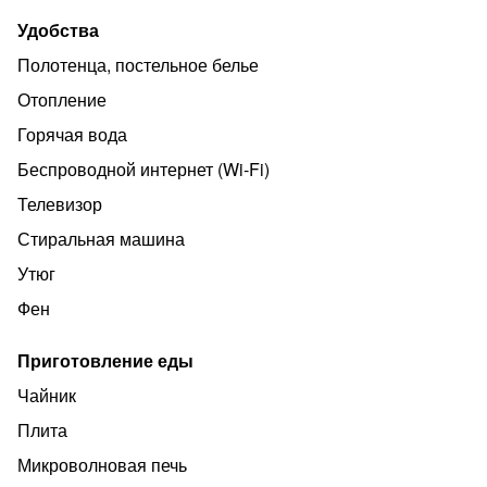
В квартире предоставляется бесплатный WI-FI,
Удобства
телевизор, кабельное телевидение, стиральная
Полотенца, постельное белье
машина, утюг, гладильная доска, зонтик, фен, пылесос,
Отопление
постельное белье, полотенца.
Горячая вода
Детский стульчик по запросу бесплатно.
Беспроводной интернет (Wi‑Fi)
Курение запрещено! Размещение с животными не
допускается.
Телевизор
Стиральная машина
Утюг
Фен
Приготовление еды
Чайник
Плита
Микроволновая печь