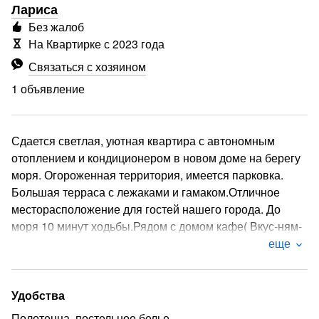
Лариса
Без жалоб
На Квартирке с 2023 года
Связаться с хозяином
1 объявление
Сдается светлая, уютная квартира с автономным
отоплением и кондиционером в новом доме на берегу
моря. Огороженная территория, имеется парковка.
Большая терраса с лежаками и гамаком.Отличное
месторасположение для гостей нашего города. До
моря 10 минут ходьбы.Рядом с домом кафе( Вкус-ням-
ба) где можно вкусно позавтракать . В квартире в
еще
Вашем распоряжении: двуспальная
кровать(+раскладной диван на кухне,электрический
чайник , холодильник, утюг, фен,стиральная машинка с
Удобства
сушкой и дополнительной сушкой для улицы.Wi-FI,
Полотенца, постельное белье