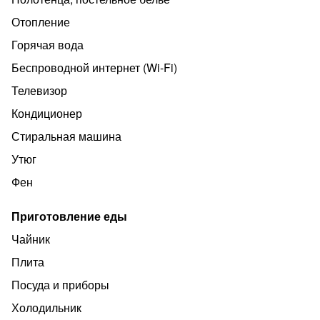
телевизор.Есть всё необходимое для комфортного
Отопление
проживания и отдыха. При бронировании на
интересующие вас даты вносится предоплата в
Горячая вода
размере 20% от стоимости проживания.
Беспроводной интернет (Wi‑Fi)
Окончательный расчет производится при заселении
Телевизор
наличными или переводом на банковскую карту.
Кондиционер
Стиральная машина
Утюг
Фен
Приготовление еды
Чайник
Плита
Посуда и приборы
Холодильник