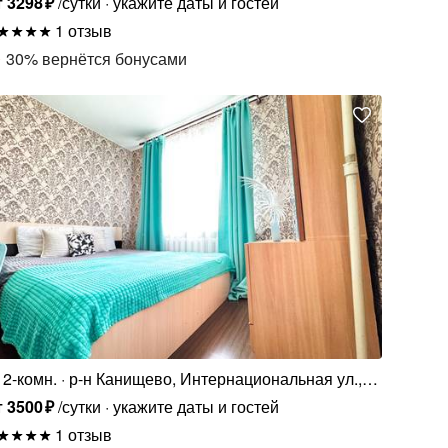
т
3298
₽
/сутки
укажите даты и гостей
1 отзыв
30
%
вернётся бонусами
2-комн.
р-н Канищево, Интернациональная ул.,
16Б
т
3500
₽
/сутки
укажите даты и гостей
1 отзыв