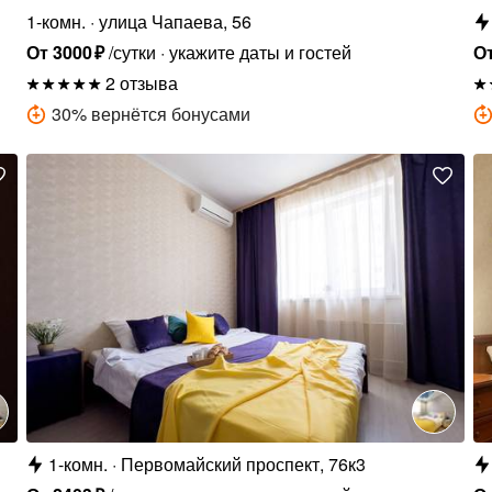
1-комн.
улица Чапаева, 56
От
3000
₽
/сутки
укажите даты и гостей
О
2 отзыва
30
%
вернётся бонусами
1-комн.
Первомайский проспект, 76к3