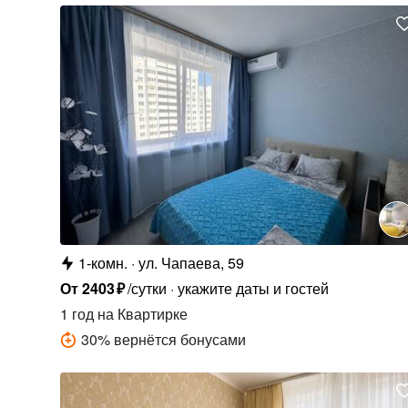
1-комн.
ул. Чапаева, 59
От
2403
₽
/сутки
укажите даты и гостей
1 год
на Квартирке
30
%
вернётся бонусами