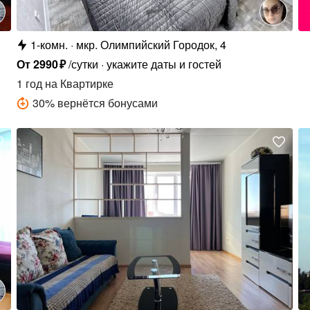
1-комн.
мкр. Олимпийский Городок, 4
От
2990
₽
/сутки
укажите даты и гостей
1 год
на Квартирке
30
%
вернётся бонусами