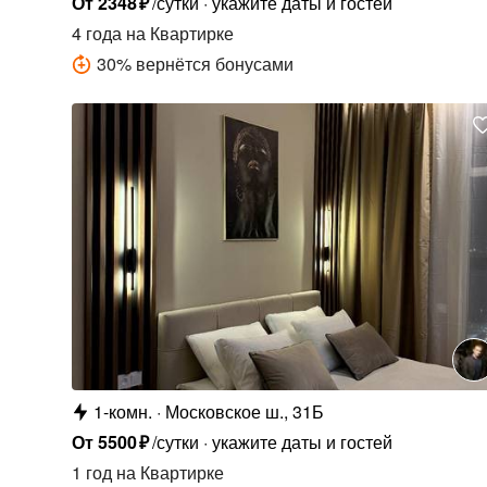
От
2348
₽
/сутки
укажите даты и гостей
4 года
на Квартирке
30
%
вернётся бонусами
1-комн.
Московское ш., 31Б
От
5500
₽
/сутки
укажите даты и гостей
1 год
на Квартирке