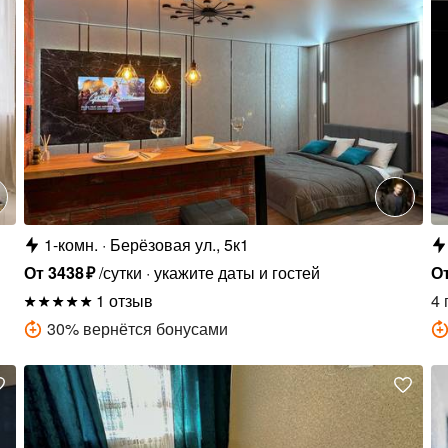
1-комн.
Берёзовая ул., 5к1
От
3438
₽
/сутки
укажите даты и гостей
О
1 отзыв
4 
30
%
вернётся бонусами