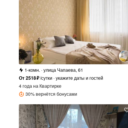
1-комн.
улица Чапаева, 61
От
2518
₽
/сутки
укажите даты и гостей
4 года
на Квартирке
30
%
вернётся бонусами