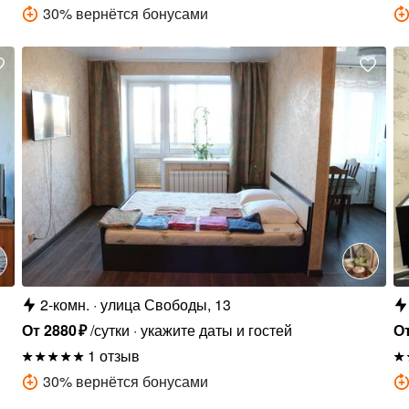
30
%
вернётся бонусами
2-комн.
улица Свободы, 13
От
2880
₽
/сутки
укажите даты и гостей
О
1 отзыв
30
%
вернётся бонусами