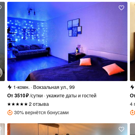
1-комн.
Вокзальная ул., 99
От
3510
₽
/сутки
укажите даты и гостей
О
2 отзыва
4 
30
%
вернётся бонусами