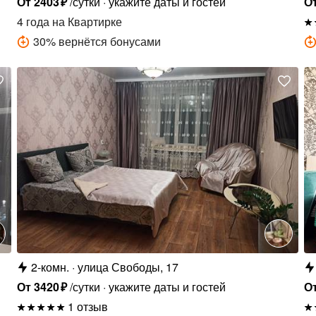
От
2403
₽
/сутки
укажите даты и гостей
О
4 года
на Квартирке
30
%
вернётся бонусами
2-комн.
улица Свободы, 17
От
3420
₽
/сутки
укажите даты и гостей
О
1 отзыв