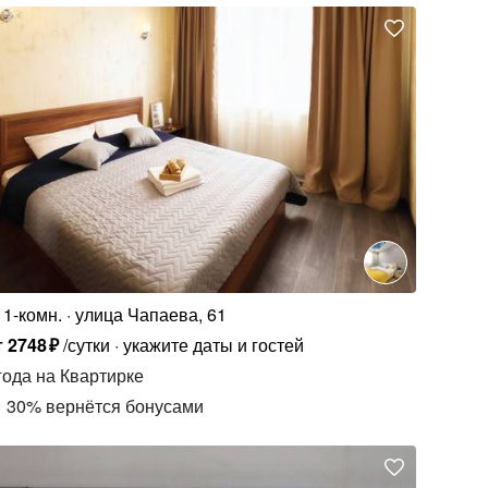
1-комн.
улица Чапаева, 61
т
2748
₽
/сутки
укажите даты и гостей
года
на Квартирке
30
%
вернётся бонусами