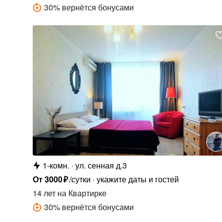
30
%
вернётся бонусами
1-комн.
ул. сенная д.3
От
3000
₽
/сутки
укажите даты и гостей
14 лет
на Квартирке
30
%
вернётся бонусами