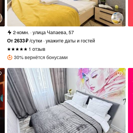
2-комн.
улица Чапаева, 57
От
2633
₽
/сутки
укажите даты и гостей
1 отзыв
30
%
вернётся бонусами