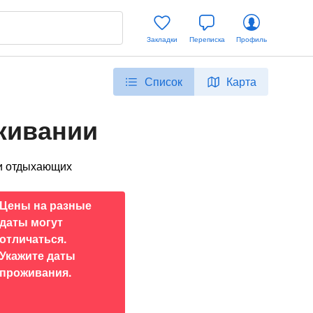
Закладки
Переписка
Профиль
Список
Карта
живании
 и отдыхающих
Цены на разные
даты могут
отличаться.
Укажите даты
проживания.