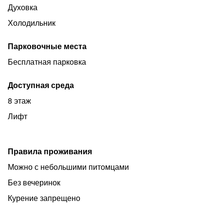
решите проблемы со стиркой и глажкой одежды, а так
Духовка
же приготовлением любимых блюд. Кроме того, Вам не
Холодильник
придется далеко ходить за необходимыми продуктами.
До ближайшего супермаркета всего лишь 5 минут
Парковочные места
пешком. Столько же времени Вы потратите, чтобы
Бесплатная парковка
дойти до ближайшего вкусного ресторана, банкомата и
Торгового центра Малина
Доступная среда
8 этаж
Лифт
Правила проживания
Можно с небольшими питомцами
Без вечеринок
Курение запрещено