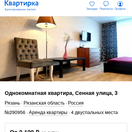
Закладки
Переписка
Профиль
Однокомнатная квартира, Сенная улица, 3
Рязань
·
Рязанская область
·
Россия
№
290956
·
Аренда квартиры
·
4 двуспальных места
От
3 120 ₽