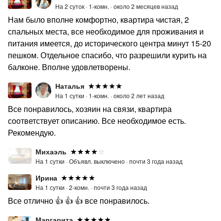
На 2 суток ·
1-комн. ·
около 2 месяцев назад
Нам было вполне комфортно, квартира чистая, 2
спальных места, все необходимое для проживания и
питания имеется, до исторического центра минут 15-20
пешком. Отдельное спасибо, что разрешили курить на
балконе. Вполне удовлетворены.
Наталья
На 1 сутки ·
1-комн. ·
около 2 лет назад
Все понравилось, хозяин на связи, квартира
соответствует описанию. Все необходимое есть.
Рекомендую.
Михаэль
На 1 сутки ·
Объявл. выключено ·
почти 3 года назад
Ирина
На 1 сутки ·
2-комн. ·
почти 3 года назад
Все отлично 👍 👍 👍 все понравилось.
Маргарита