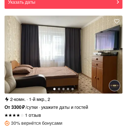
Указать даты
2-комн.
1-й мкр., 2
От
3300
₽
/сутки
укажите даты и гостей
1 отзыв
30
%
вернётся бонусами