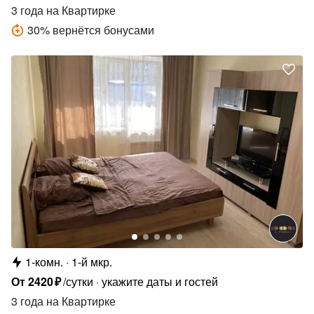
3 года
на Квартирке
30
%
вернётся бонусами
1-комн.
1-й мкр.
От
2420
₽
/сутки
укажите даты и гостей
3 года
на Квартирке