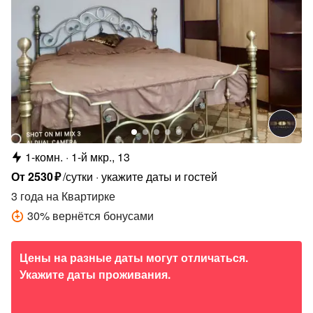
1-комн.
1-й мкр., 13
От
2530
₽
/сутки
укажите даты и гостей
3 года
на Квартирке
30
%
вернётся бонусами
Цены на разные даты могут отличаться.
Укажите даты проживания.