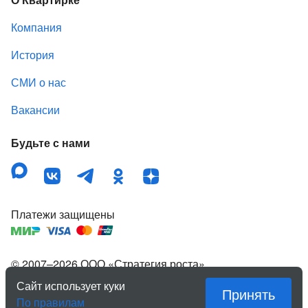
Компания
История
СМИ о нас
Вакансии
Будьте с нами
Платежи защищены
© 2007–
2026
ООО «Стратегия роста»
,
зарегистрированный товарный знак «Квартирка».
Сайт использует куки
Принять
Правовая информация
По правилам