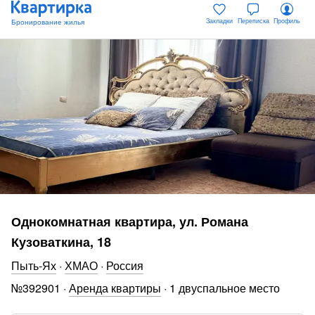
Закладки
Переписка
Профиль
Однокомнатная квартира, ул. Романа
Кузоваткина, 18
Пыть-Ях
·
ХМАО
·
Россия
№
392901
·
Аренда квартиры
·
1 двуспальное место