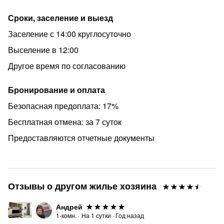
- Нельзя проводить вечеринки/мероприятия/ шумные
Сроки, заселение и выезд
посиделки
Заселение с 14:00 круглосуточно
- «Тихие часы» (когда нельзя шуметь): с 22:00 до 08:00
Выселение в 12:00
- Не сдается лицам моложе 25 лет.
Другое время по согласованию
Мы оставляем за собой право не возвращать залог в
случае нарушения правил проживания, повреждения
Бронирование и оплата
или порчи имущества.
Безопасная предоплата: 17%
С заботой о ВАС ♥, D.O.M Марченко
Бесплатная отмена: за 7 суток
Предоставляются отчетные документы
Отзывы о другом жилье хозяина
Андрей
1-комн.
·
На
1
сутки
·
Год назад