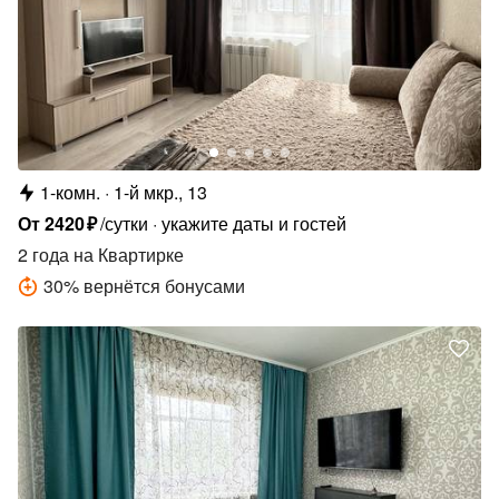
1-комн.
1-й мкр., 13
От
2420
₽
/сутки
укажите даты и гостей
2 года
на Квартирке
30
%
вернётся бонусами