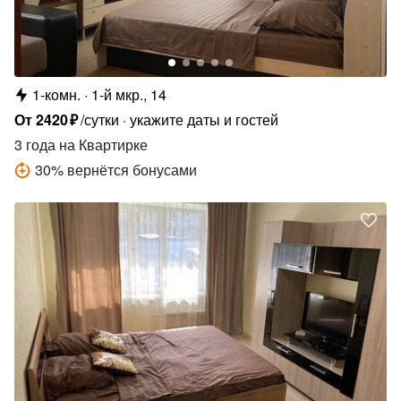
1-комн.
1-й мкр., 14
От
2420
₽
/сутки
укажите даты и гостей
3 года
на Квартирке
30
%
вернётся бонусами