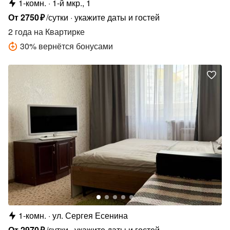
1-комн.
1-й мкр., 1
От
2750
₽
/сутки
укажите даты и гостей
2 года
на Квартирке
30
%
вернётся бонусами
1-комн.
ул. Сергея Есенина
От
2970
₽
/сутки
укажите даты и гостей