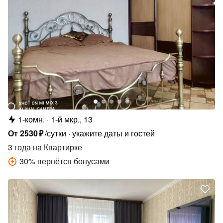
1-комн.
1-й мкр., 13
От
2530
₽
/сутки
укажите даты и гостей
3 года
на Квартирке
30
%
вернётся бонусами