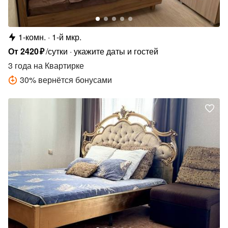
1-комн.
1-й мкр.
От
2420
₽
/сутки
укажите даты и гостей
3 года
на Квартирке
30
%
вернётся бонусами