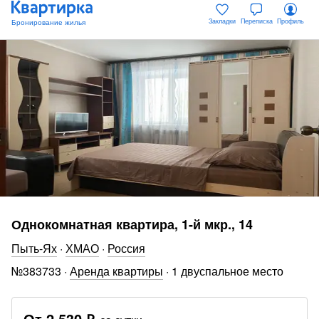
Закладки
Переписка
Профиль
Однокомнатная квартира, 1-й мкр., 14
Пыть-Ях
·
ХМАО
·
Россия
№
383733
·
Аренда квартиры
·
1 двуспальное место
От
2 530 ₽