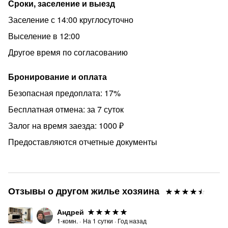
Сроки, заселение и выезд
- «Тихие часы» (когда нельзя шуметь): с 22:00 до 08:00
Заселение с 14:00 круглосуточно
- Не сдается лицам моложе 25 лет.
Выселение в 12:00
Мы оставляем за собой право не возвращать залог в
Другое время по согласованию
случае нарушения правил проживания, повреждения
или порчи имущества.
Бронирование и оплата
С заботой о ВАС ♥, D.O.M Марченко
Безопасная предоплата: 17%
Бесплатная отмена: за 7 суток
Залог на время заезда: 1000 ₽
Предоставляются отчетные документы
Отзывы о другом жилье хозяина
Андрей
1-комн.
·
На
1
сутки
·
Год назад