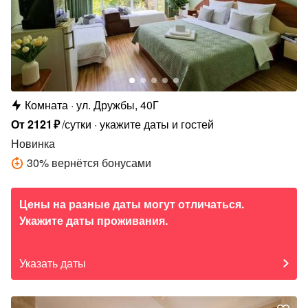
Комната
ул. Дружбы, 40Г
От
2121
₽
/сутки
укажите даты и гостей
Новинка
30
%
вернётся бонусами
Цены на разные даты могут отличаться.
Укажите даты проживания.
Указать даты