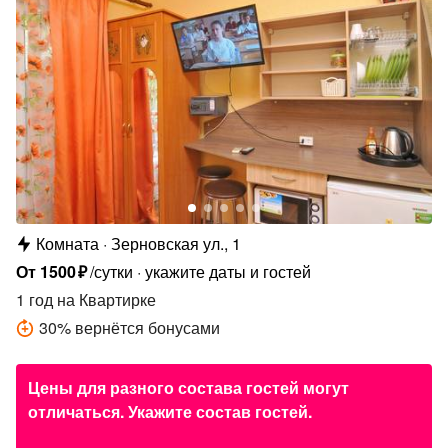
Комната
Зерновская ул., 1
От
1500
₽
/сутки
укажите даты и гостей
1 год
на Квартирке
30
%
вернётся бонусами
Цены для разного состава гостей могут
отличаться. Укажите состав гостей.