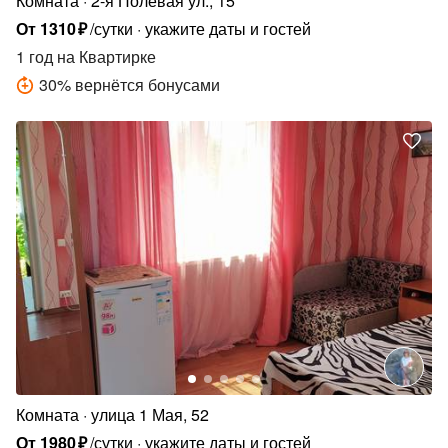
Комната
2-я Полевая ул., 15
От
1310
₽
/сутки
укажите даты и гостей
1 год
на Квартирке
30
%
вернётся бонусами
Комната
улица 1 Мая, 52
От
1980
₽
/сутки
укажите даты и гостей