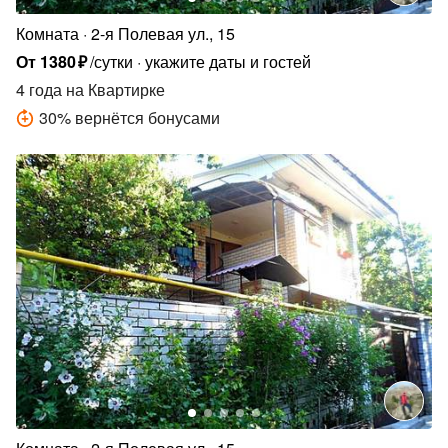
Комната
2-я Полевая ул., 15
От
1380
₽
/сутки
укажите даты и гостей
4 года
на Квартирке
30
%
вернётся бонусами