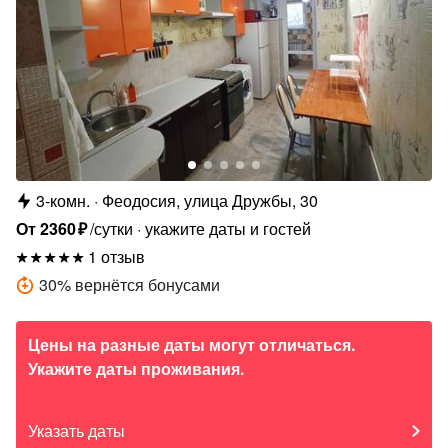
3-комн.
Феодосия, улица Дружбы, 30
От
2360
₽
/сутки
укажите даты и гостей
1 отзыв
30
%
вернётся бонусами
Цены на разные даты могут отличаться.
Укажите даты проживания.
Указать даты