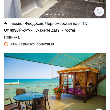
1-комн.
Феодосия, Черноморская наб., 1К
От
4990
₽
/сутки
укажите даты и гостей
Новинка
30
%
вернётся бонусами