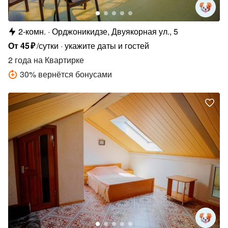
2-комн.
Орджоникидзе, Двуякорная ул., 5
От
45
₽
/сутки
укажите даты и гостей
2 года
на Квартирке
30
%
вернётся бонусами