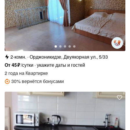
2-комн.
Орджоникидзе, Двуякорная ул., 5/33
От
45
₽
/сутки
укажите даты и гостей
2 года
на Квартирке
30
%
вернётся бонусами