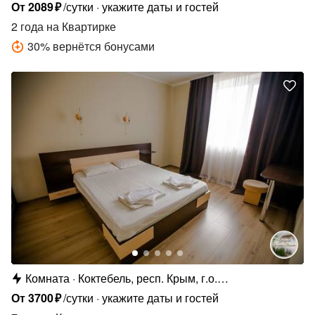
От
2089
₽
/сутки
укажите даты и гостей
2 года
на Квартирке
30
%
вернётся бонусами
Комната
Коктебель, респ. Крым, г.о.
Феодосия,Школьный пер., 1Ж
От
3700
₽
/сутки
укажите даты и гостей