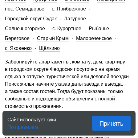
пос. Семидворье
с. Прибрежное
Городской округ Судак
Лазурное
Солнечногорское
с. Курортное
Рыбачье
Береговое
Старый Крым
Малореченское
с. Яковенко
Щёлкино
Забронируйте апартаменты, комнату, дом, квартиру
в городском округе Феодосия посуточно на время
отдыха в отпуске, туристической или деловой поездки.
Поиск жилья начните указав даты заезда и выезда,
а также состав гостей. Тогда будут показаны только
свободные и подходящие объявления с полной
стоимостью проживания.
Найти подходяще жилье, где можно остановиться, вам
Сайт использует куки
Принять
также помогут фильтры по параметрам жилья
По правилам
и наличию различных удобств. Выбирайте жилье
по расположению на карте городского округа