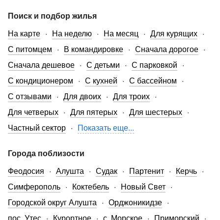
Поиск и подбор жилья
На карте
На неделю
На месяц
Для курящих
С питомцем
В командировке
Сначала дорогое
Сначала дешевое
С детьми
С парковкой
С кондиционером
С кухней
С бассейном
С отзывами
Для двоих
Для троих
Для четверых
Для пятерых
Для шестерых
Частный сектор
Показать еще...
Города поблизости
Феодосия
Алушта
Судак
Партенит
Керчь
Симферополь
Коктебель
Новый Свет
Городской округ Алушта
Орджоникидзе
пос. Утес
Курортное
с. Морское
Приморский