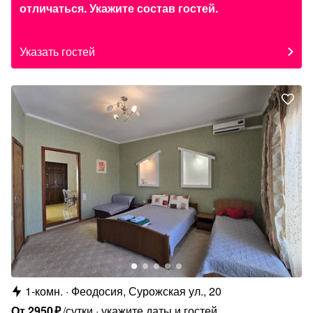
отличаться. Укажите состав гостей.
Указать гостей
1-комн.
Феодосия, Сурожская ул., 20
От
2950
₽
/сутки
укажите даты и гостей