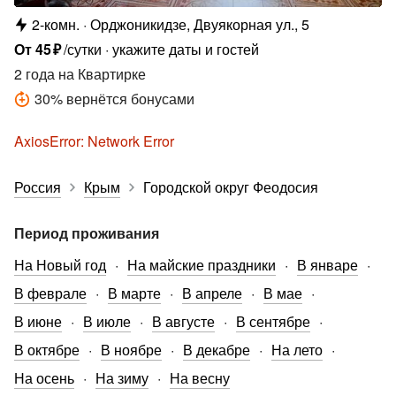
2-комн.
Орджоникидзе, Двуякорная ул., 5
От
45
₽
/сутки
укажите даты и гостей
2 года
на Квартирке
30
%
вернётся бонусами
AxiosError: Network Error
Россия
Крым
Городской округ Феодосия
Период проживания
На Новый год
На майские праздники
В январе
В феврале
В марте
В апреле
В мае
В июне
В июле
В августе
В сентябре
В октябре
В ноябре
В декабре
На лето
На осень
На зиму
На весну