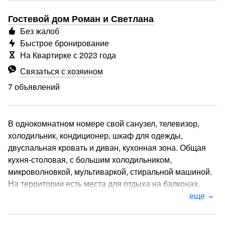
Гостевой дом Роман и Светлана
Без жалоб
Быстрое бронирование
На Квартирке с 2023 года
Связаться с хозяином
7 объявлений
В однокомнатном номере свой санузел, телевизор,
холодильник, кондиционер, шкаф для одежды,
двуспальная кровать и диван, кухонная зона. Общая
кухня-столовая, с большим холодильником,
микроволновкой, мультиваркой, стиральной машиной.
На территории есть места для отдыха на балконах,
чайный домик,лаунж-зона и терраса во дворе и на
еще
уровне 3-го этажа со стационарным мангалом,
качелями, где можно расположиться компанией. Возле