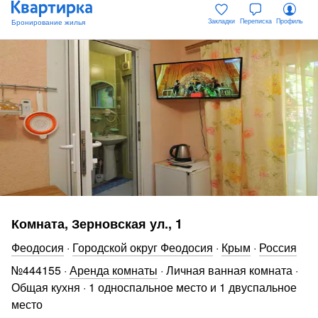
Закладки
Переписка
Профиль
Комната, Зерновская ул., 1
Феодосия
·
Городской округ Феодосия
·
Крым
·
Россия
№
444155
·
Аренда комнаты
·
Личная ванная комната
·
Общая кухня
·
1 односпальное место и 1 двуспальное
место