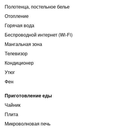
наборы, комплект полотенец для душа и пляжа.
Полотенца, постельное белье
Комната оборудована кондиционером, бесплатным
Отопление
высокоскоростным WiFi, феном, сейфом, телефоном,
LED-телевизором.
Горячая вода
В комнате могут проживать 2-3 человека .
Беспроводной интернет (Wi‑Fi)
Мангальная зона
Телевизор
Кондиционер
Утюг
Фен
Приготовление еды
Чайник
Плита
Микроволновая печь