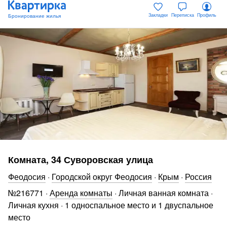
Закладки
Переписка
Профиль
Комната, 34 Суворовская улица
Феодосия
·
Городской округ Феодосия
·
Крым
·
Россия
№
216771
·
Аренда комнаты
·
Личная ванная комната
·
Личная кухня
·
1 односпальное место и 1 двуспальное
место