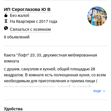
ИП Сероглазова Ю В
Без жалоб
На Квартирке с 2017 года
Связаться с хозяином
6 объявлений
Каюта "Лофт" 23, 33, двухместная меблированная
комната
с душем, санузлом и кухней, общей площадью 28
квадратов. В комнате есть полноценная кухня, со всем
необходимым для приготовления и приема пищи (
полным комплектом посуды, плитой, вытяжкой,
еще
микроволной печью, холодильником).
Просторный санузел с душем и биде, в котором есть:
фен, халаты, тапочки, шапочки для душа, зубные
Удобства