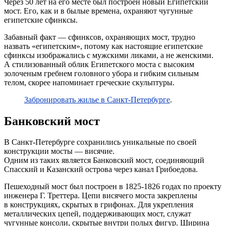
Через 50 лет на его месте был построен новый Египетский
мост. Его, как и в былые времена, охраняют чугунные
египетские сфинксы.
Забавный факт — сфинксов, охраняющих мост, трудно
назвать «египетским», потому как настоящие египетские
сфинксы изображались с мужскими ликами, а не женскими.
А стилизованный облик Египетского моста с высоким
золоченым гребнем головного убора и гибким сильным
телом, скорее напоминает греческие скульптуры.
Забронировать жилье в Санкт-Петербурге
.
Банковский мост
В Санкт-Петербурге сохранились уникальные по своей
конструкции мосты — висячие.
Одним из таких является Банковский мост, соединяющий
Спасский и Казанский острова через канал Грибоедова.
Пешеходный мост был построен в 1825-1826 годах по проекту
инженера Г. Треттера. Цепи висячего моста закреплены
в конструкциях, скрытых в грифонах. Для укрепления
металлических цепей, поддерживающих мост, служат
чугунные консоли, скрытые внутри полых фигур. Ширина