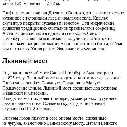
моста 1,85 м, длина — 25,2 м.
Грифон, по мифологии Древнего Востока, это фантастическое
чудовище с туловищем льва и крыльями орла. Крылья
скульптур покрыты сусальным золотом. Эти мифические
существа традиционно считались хранителями сокровищ.
А сейчас они являются одним из символов Санкт-
Петербурга. Свое название мост получил из-за того, что
расположен напротив здания Ассигнационного банка, сейчас
там находится Университет Экономики и Финансов.
Львиный мост
Еще один висячий мост Санкт-Петербурга был построен
в 1825 году. Львиный мост находится на том месте, где канал
Грибоедова огибает Большую, Среднюю и Малую
Подьяческие улицы. Львиный мост соединяет два острова:
Казанский и Спасский.
Въезды на мост охраняют четыре двухметровых чугунных
льва в сидячей позе. Созданы скульптуры по модели
скульптора П.П.Соколова.
Фигуры львов прячут в себе опоры моста, сделанные
из чугуна, аналогично Банковскому мосту. Детали цепного