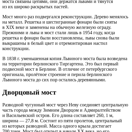
моста связаны цепями, они держатся львами и тянутся
из их широко раскрытых пастей.
Мост много раз подвергался реконструкции. Дерево менялось
на металл. Решетка и шестигранные фонари были сняты
в XIX веке и заменены на обычную железную ограду.
Прежними и львы и мост стали лишь в 1954 году, когда
решетка и фонари были восстановлены, львы снова были
выкрашены в белый цвет и отремонтирован настил
конструкции.
В 1838 г. уменьшенная копия Львиного моста была возведена
на территории берлинского Тиргартена. Это был первый
подвесной мост в Берлине. В отличие от петербургского
оригинала, пролётное строение и перила берлинского
Львиного моста до сих пор остались деревянными.
Дворцовый мост
Разводной чугунный мост через Неву соединяет центральную
часть города между Зимним Дворцом и Адмиралтейством
и Васильевский остров. Его длина составляет 260, 1 м,
ширина — 27,8 м. Состоит из пяти пролетов, центральный
из которых разводной. Масса одного крыла достигает
700 тонн. Мост был открыт в начале XX века, но его