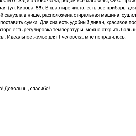
сти от ж/д и автовокзала, рядом все магазины, Фикс Прайс
я (ул. Кирова, 58). В квартире чисто, есть все приборы для
й санузла в нише, расположена стиральная машина, сушилк
 поставить сумки. Для сна есть удобный диван, красивое по
иаторе есть регулировка температуры, можно открыть больш
ы. Идеальное жилье для 1 человека, мне понравилось.
о! Довольны, спасибо!