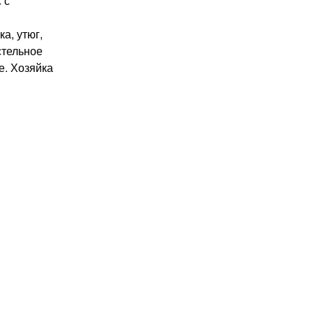
 с
а, утюг,
стельное
е. Хозяйка