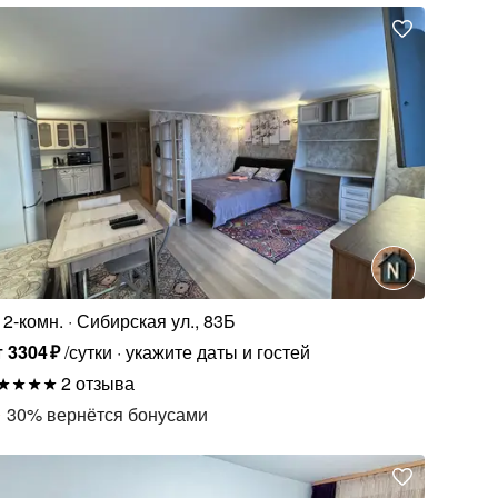
2-комн.
Сибирская ул., 83Б
т
3304
₽
/сутки
укажите даты и гостей
2 отзыва
30
%
вернётся бонусами