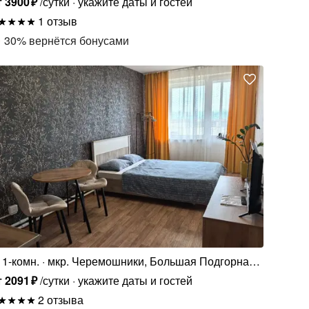
т
3900
₽
/сутки
укажите даты и гостей
1 отзыв
30
%
вернётся бонусами
1-комн.
мкр. Черемошники, Большая Подгорная
ул., 87
т
2091
₽
/сутки
укажите даты и гостей
2 отзыва