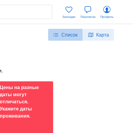
Закладки
Переписка
Профиль
Список
Карта
и.
Цены на разные
даты могут
отличаться.
Укажите даты
проживания.