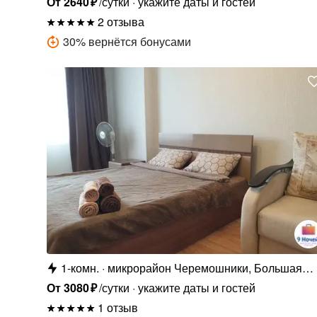
От
2640
₽
/сутки
укажите даты и гостей
2 отзыва
30
%
вернётся бонусами
1-комн.
микрорайон Черемошники, Большая
Подгорная улица, 87
От
3080
₽
/сутки
укажите даты и гостей
1 отзыв