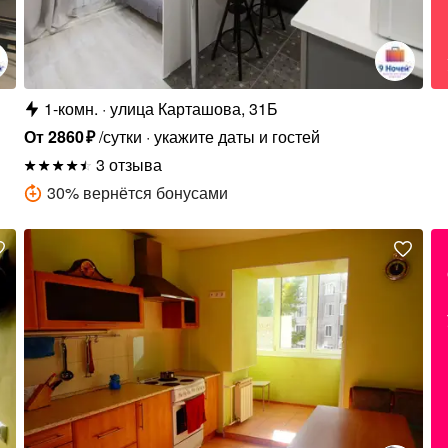
1-комн.
улица Карташова, 31Б
От
2860
₽
/сутки
укажите даты и гостей
3 отзыва
30
%
вернётся бонусами