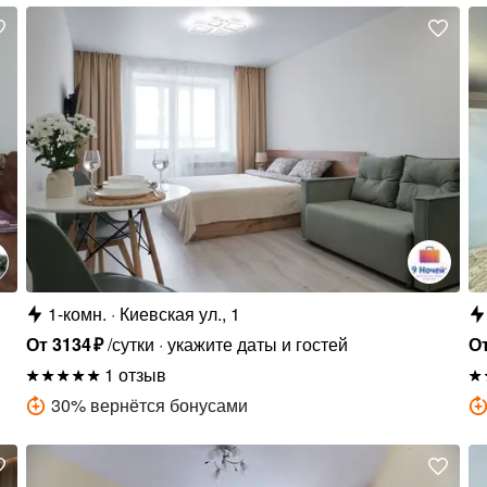
1-комн.
Киевская ул., 1
От
3134
₽
/сутки
укажите даты и гостей
О
1 отзыв
30
%
вернётся бонусами