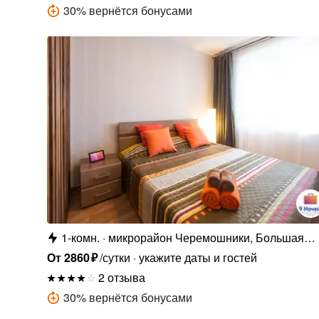
30
%
вернётся бонусами
1-комн.
микрорайон Черемошники, Большая
Подгорная улица, 87
От
2860
₽
/сутки
укажите даты и гостей
2 отзыва
30
%
вернётся бонусами