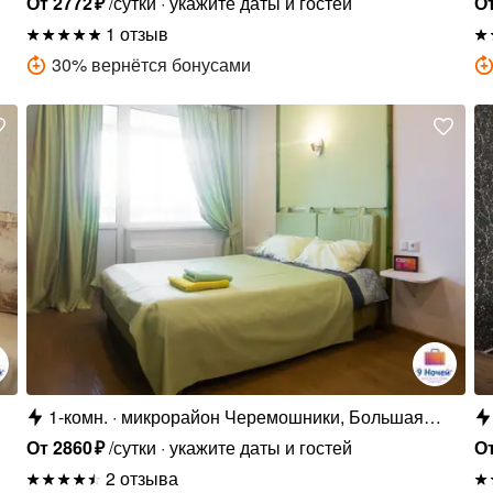
От
2772
₽
/сутки
укажите даты и гостей
О
1 отзыв
30
%
вернётся бонусами
1-комн.
микрорайон Черемошники, Большая
Подгорная улица, 87
От
2860
₽
/сутки
укажите даты и гостей
О
2 отзыва