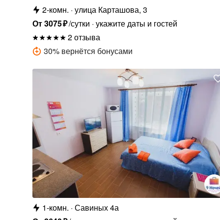
2-комн.
улица Карташова, 3
От
3075
₽
/сутки
укажите даты и гостей
2 отзыва
30
%
вернётся бонусами
1-комн.
Савиных 4а