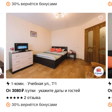
30
%
вернётся бонусами
1-комн.
Учебная ул., 7/1
От
3080
₽
/сутки
укажите даты и гостей
О
2 отзыва
30
%
вернётся бонусами