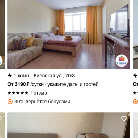
1-комн.
Киевская ул., 70/3
От
3190
₽
/сутки
укажите даты и гостей
О
1 отзыв
30
%
вернётся бонусами