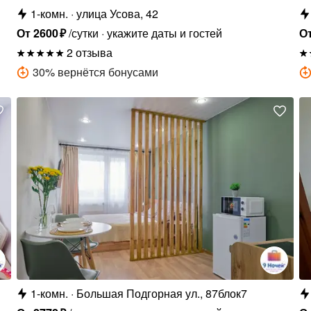
1-комн.
улица Усова, 42
От
2600
₽
/сутки
укажите даты и гостей
О
2 отзыва
30
%
вернётся бонусами
1-комн.
Большая Подгорная ул., 87блок7