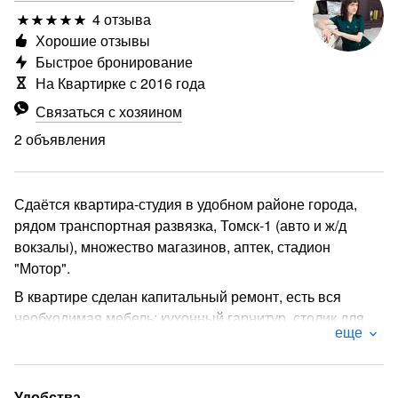
4 отзыва
Хорошие отзывы
Быстрое бронирование
На Квартирке с 2016 года
Связаться с хозяином
2 объявления
Сдаётся квартира-студия в удобном районе города,
рядом транспортная развязка, Томск-1 (авто и ж/д
вокзалы), множество магазинов, аптек, стадион
"Мотор".
В квартире сделан капитальный ремонт, есть вся
необходимая мебель: кухонный гарнитур, столик для
еще
ноутбука, раскладной диван, гладильная доска, утюг.
Из бытовых приборов: стиральная машина, чайник,
холодильник СВЧ-печь, фен, телевизор с кабельным
Удобства