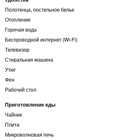
интернетом, Wi-Fi.
Полотенца, постельное белье
Квартира не подходит для романтических встреч,
Отопление
вечеринок, а также для гостей с маленькими детьми.
Горячая вода
Работаем по предоплате.
Беспроводной интернет (Wi‑Fi)
Телевизор
Стиральная машина
Утюг
Фен
Рабочий стол
Приготовление еды
Чайник
Плита
Микроволновая печь