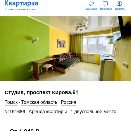
Закладки
Переписка
Профиль
Студия, проспект Кирова,61
Томск
·
Томская область
·
Россия
№
191686
·
Аренда квартиры
·
1 двуспальное место
От
1 946 ₽